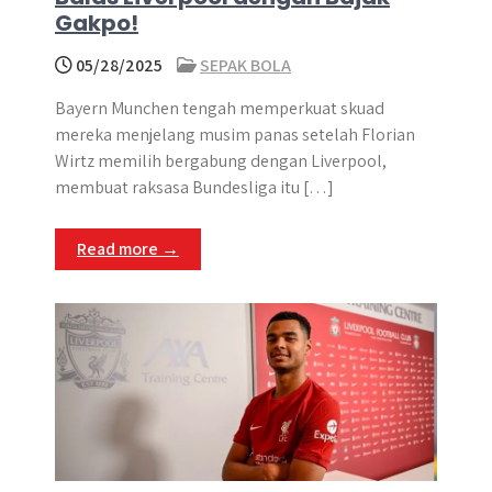
Gakpo!
05/28/2025
SEPAK BOLA
Bayern Munchen tengah memperkuat skuad
mereka menjelang musim panas setelah Florian
Wirtz memilih bergabung dengan Liverpool,
membuat raksasa Bundesliga itu […]
Read more →