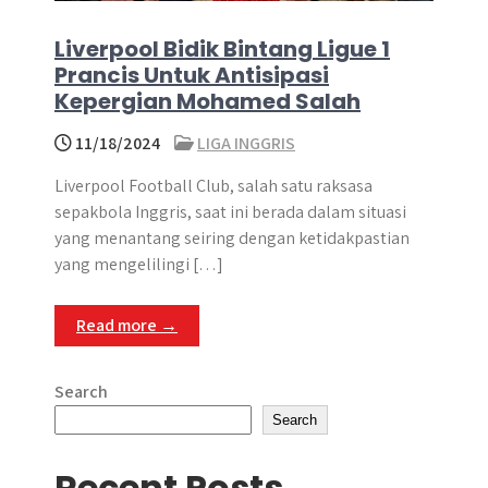
Liverpool Bidik Bintang Ligue 1
Prancis Untuk Antisipasi
Kepergian Mohamed Salah
11/18/2024
LIGA INGGRIS
Liverpool Football Club, salah satu raksasa
sepakbola Inggris, saat ini berada dalam situasi
yang menantang seiring dengan ketidakpastian
yang mengelilingi […]
Read more →
Search
Search
Recent Posts