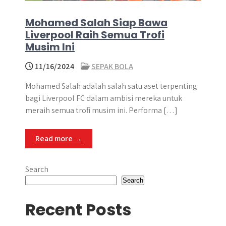
Mohamed Salah Siap Bawa
Liverpool Raih Semua Trofi
Musim Ini
11/16/2024
SEPAK BOLA
Mohamed Salah adalah salah satu aset terpenting
bagi Liverpool FC dalam ambisi mereka untuk
meraih semua trofi musim ini. Performa […]
Read more →
Search
Search
Recent Posts