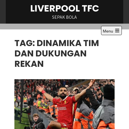
Skip
LIVERPOOL TFC
to
content
SEPAK BOLA
Menu
Open
TAG:
DINAMIKA TIM
the
main
menu
DAN DUKUNGAN
REKAN