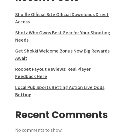
Shuffle Official Site Official Downloads Direct
Access
Shotz Who Owns Best Gear for Your Shooting
Needs
Get Shokki Welcome Bonus Now Big Rewards
Await
Roobet Payout Reviews: Real Player
Feedback Here
Local Pub Sports Betting Action Live Odds
Betting
Recent Comments
No comments to show.