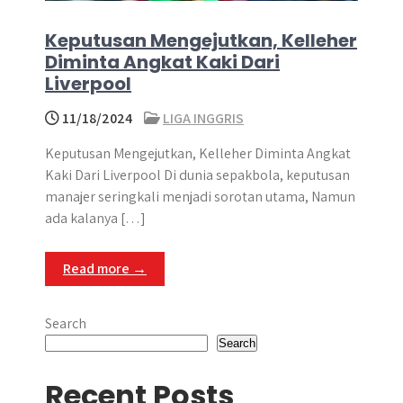
Keputusan Mengejutkan, Kelleher
Diminta Angkat Kaki Dari
Liverpool
11/18/2024
LIGA INGGRIS
Keputusan Mengejutkan, Kelleher Diminta Angkat
Kaki Dari Liverpool Di dunia sepakbola, keputusan
manajer seringkali menjadi sorotan utama, Namun
ada kalanya […]
Read more →
Search
Search
Recent Posts