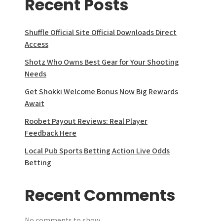
Recent Posts
Shuffle Official Site Official Downloads Direct
Access
Shotz Who Owns Best Gear for Your Shooting
Needs
Get Shokki Welcome Bonus Now Big Rewards
Await
Roobet Payout Reviews: Real Player
Feedback Here
Local Pub Sports Betting Action Live Odds
Betting
Recent Comments
No comments to show.