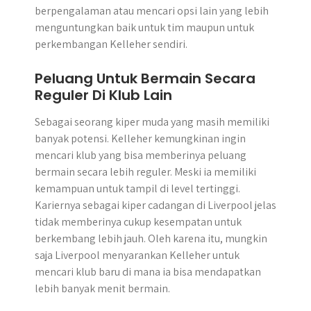
berpengalaman atau mencari opsi lain yang lebih
menguntungkan baik untuk tim maupun untuk
perkembangan Kelleher sendiri.
Peluang Untuk Bermain Secara
Reguler Di Klub Lain
Sebagai seorang kiper muda yang masih memiliki
banyak potensi. Kelleher kemungkinan ingin
mencari klub yang bisa memberinya peluang
bermain secara lebih reguler. Meski ia memiliki
kemampuan untuk tampil di level tertinggi.
Kariernya sebagai kiper cadangan di Liverpool jelas
tidak memberinya cukup kesempatan untuk
berkembang lebih jauh. Oleh karena itu, mungkin
saja Liverpool menyarankan Kelleher untuk
mencari klub baru di mana ia bisa mendapatkan
lebih banyak menit bermain.