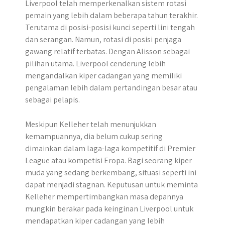
Liverpool telah memperkenalkan sistem rotasi
pemain yang lebih dalam beberapa tahun terakhir.
Terutama di posisi-posisi kunci seperti lini tengah
dan serangan. Namun, rotasi di posisi penjaga
gawang relatif terbatas. Dengan Alisson sebagai
pilihan utama. Liverpool cenderung lebih
mengandalkan kiper cadangan yang memiliki
pengalaman lebih dalam pertandingan besar atau
sebagai pelapis.
Meskipun Kelleher telah menunjukkan
kemampuannya, dia belum cukup sering
dimainkan dalam laga-laga kompetitif di Premier
League atau kompetisi Eropa. Bagi seorang kiper
muda yang sedang berkembang, situasi seperti ini
dapat menjadi stagnan. Keputusan untuk meminta
Kelleher mempertimbangkan masa depannya
mungkin berakar pada keinginan Liverpool untuk
mendapatkan kiper cadangan yang lebih