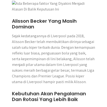
Alisson Becker Yang Masih
Dominan
Sejak kedatangannya di Liverpool pada 2018,
Alisson Becker telah membuktikan dirinya sebagai
salah satu kiper terbaik dunia. Dengan kemampuan
refleks luar biasa, penguasaan bola yang baik,
serta kepemimpinan di lini belakang, Alisson telah
menjadi pilar utama dalam tim Liverpool yang
sukses meraih berbagai gelar besar, termasuk Liga
Champions dan Premier League. Posisi kiper
utama di Liverpool hampir pasti milik Alisson.
Kebutuhan Akan Pengalaman
Dan Rotasi Yang Lebih Baik