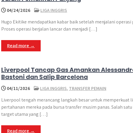
04/24/2026
LIGA INGGRIS
Hugo Ekitike mendapatkan kabar baik setelah menjalani operasi 
Proses operasi berjalan lancar dan menjadi […]
Read more →
Liverpool Tancap Gas Amankan Alessandr
Bastoni dan Salip Barcelona
04/11/2026
LIGA INGGRIS
,
TRANSFER PEMAIN
Liverpool tengah merancang langkah besar untuk memperkuat li
pertahanan mereka pada bursa transfer musim panas. Salah satu
target utama yang […]
Read more →