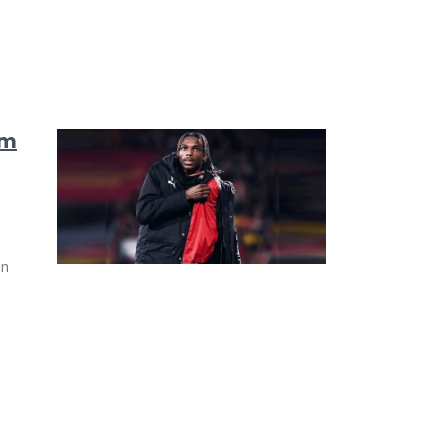
im
an