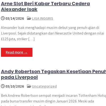
Arne Slot Beri Kabar Terbaru Cedera
Alexander Isak
03/14/2026
LIGA INGGRIS
Alexander Isak menghadapi musim debut yang penuh ujian di
Liverpool. Sejak didatangkan dari Newcastle United dengan nilai
£125 juta, striker […]
Read more →
Andy Robertson Tegaskan Kesetiaan Penu
pada Liverpool
03/10/2026
Uncategorized
Bek Andrew Robertson sempat menjadi incaran Tottenham Hots
pada bursa transfer musim dingin Januari 2026. Meski ada