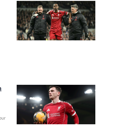
h
pur