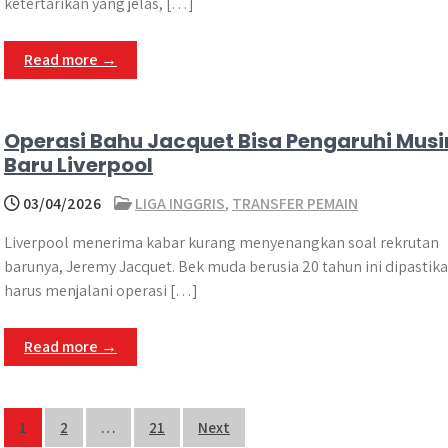
ketertarikan yang jelas, […]
Read more →
Operasi Bahu Jacquet Bisa Pengaruhi Mus
Baru Liverpool
03/04/2026
LIGA INGGRIS
,
TRANSFER PEMAIN
Liverpool menerima kabar kurang menyenangkan soal rekrutan
barunya, Jeremy Jacquet. Bek muda berusia 20 tahun ini dipastik
harus menjalani operasi […]
Read more →
Posts
1
2
…
21
Next