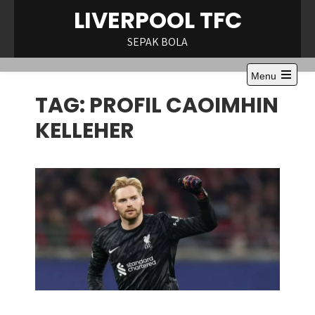
Skip
LIVERPOOL TFC
to
content
SEPAK BOLA
Menu
Open
TAG:
PROFIL CAOIMHIN
the
main
menu
KELLEHER