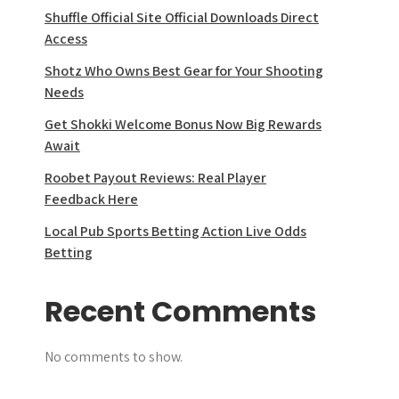
Shuffle Official Site Official Downloads Direct
Access
Shotz Who Owns Best Gear for Your Shooting
Needs
Get Shokki Welcome Bonus Now Big Rewards
Await
Roobet Payout Reviews: Real Player
Feedback Here
Local Pub Sports Betting Action Live Odds
Betting
Recent Comments
No comments to show.