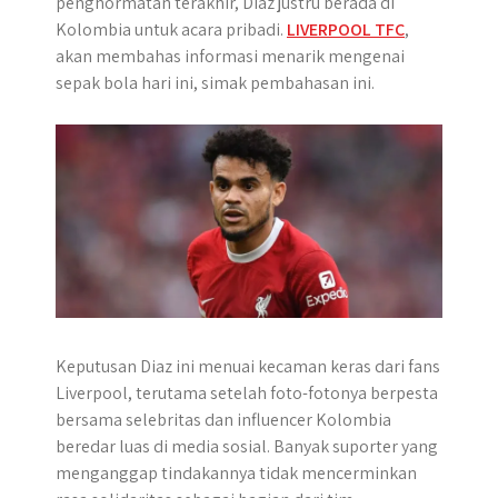
penghormatan terakhir, Diaz justru berada di
r
Kolombia untuk acara pribadi.
LIVERPOOL TFC
,
akan membahas informasi menarik mengenai
sepak bola hari ini, simak pembahasan ini.
Keputusan Diaz ini menuai kecaman keras dari fans
Liverpool, terutama setelah foto-fotonya berpesta
bersama selebritas dan influencer Kolombia
beredar luas di media sosial. Banyak suporter yang
menganggap tindakannya tidak mencerminkan