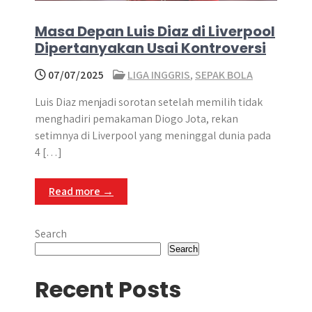
Masa Depan Luis Diaz di Liverpool
Dipertanyakan Usai Kontroversi
07/07/2025
LIGA INGGRIS
,
SEPAK BOLA
Luis Diaz menjadi sorotan setelah memilih tidak
menghadiri pemakaman Diogo Jota, rekan
setimnya di Liverpool yang meninggal dunia pada
4 […]
Read more →
Search
Search
Recent Posts