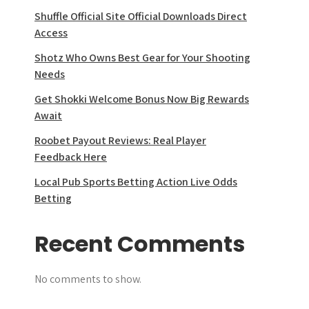
Shuffle Official Site Official Downloads Direct
Access
Shotz Who Owns Best Gear for Your Shooting
Needs
Get Shokki Welcome Bonus Now Big Rewards
Await
Roobet Payout Reviews: Real Player
Feedback Here
Local Pub Sports Betting Action Live Odds
Betting
Recent Comments
No comments to show.