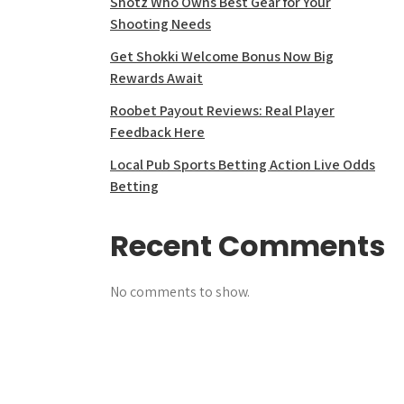
Shotz Who Owns Best Gear for Your
Shooting Needs
Get Shokki Welcome Bonus Now Big
Rewards Await
Roobet Payout Reviews: Real Player
Feedback Here
Local Pub Sports Betting Action Live Odds
Betting
Recent Comments
No comments to show.