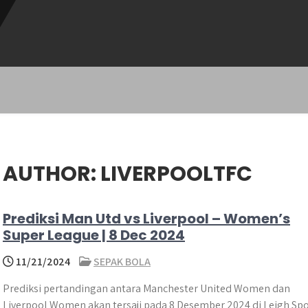
AUTHOR:
LIVERPOOLTFC
Prediksi Man Utd vs Liverpool – Women’s
Super League | 8 Dec 2024
11/21/2024
SEPAK BOLA
Prediksi pertandingan antara Manchester United Women dan
Liverpool Women akan tersaji pada 8 Desember 2024 di Leigh Spo