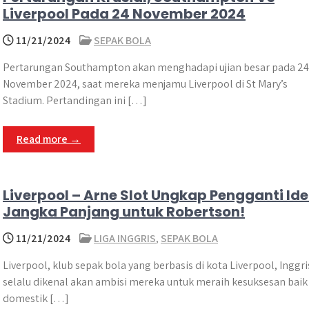
Liverpool Pada 24 November 2024
11/21/2024
SEPAK BOLA
Pertarungan Southampton akan menghadapi ujian besar pada 24
November 2024, saat mereka menjamu Liverpool di St Mary’s
Stadium. Pertandingan ini […]
Read more →
Liverpool – Arne Slot Ungkap Pengganti Ide
Jangka Panjang untuk Robertson!​
11/21/2024
LIGA INGGRIS
,
SEPAK BOLA
Liverpool, klub sepak bola yang berbasis di kota Liverpool, Inggri
selalu dikenal akan ambisi mereka untuk meraih kesuksesan baik
domestik […]