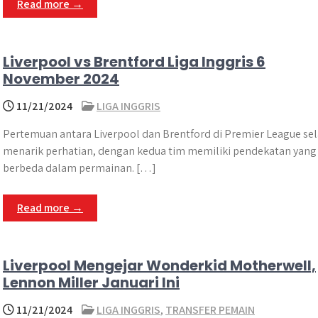
Read more →
Liverpool vs Brentford Liga Inggris 6
November 2024
11/21/2024
LIGA INGGRIS
Pertemuan antara Liverpool dan Brentford di Premier League sel
menarik perhatian, dengan kedua tim memiliki pendekatan yang
berbeda dalam permainan. […]
Read more →
Liverpool Mengejar Wonderkid Motherwell,
Lennon Miller Januari Ini
11/21/2024
LIGA INGGRIS
,
TRANSFER PEMAIN