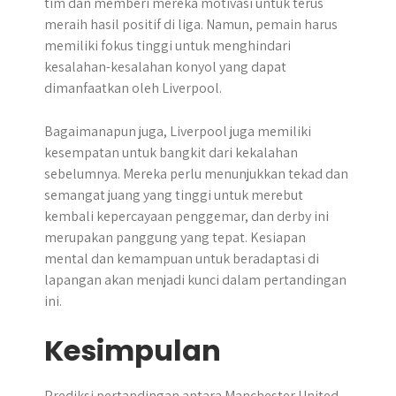
tim dan memberi mereka motivasi untuk terus
meraih hasil positif di liga. Namun, pemain harus
memiliki fokus tinggi untuk menghindari
kesalahan-kesalahan konyol yang dapat
dimanfaatkan oleh Liverpool.
Bagaimanapun juga, Liverpool juga memiliki
kesempatan untuk bangkit dari kekalahan
sebelumnya. Mereka perlu menunjukkan tekad dan
semangat juang yang tinggi untuk merebut
kembali kepercayaan penggemar, dan derby ini
merupakan panggung yang tepat. Kesiapan
mental dan kemampuan untuk beradaptasi di
lapangan akan menjadi kunci dalam pertandingan
ini.
Kesimpulan
Prediksi pertandingan antara Manchester United