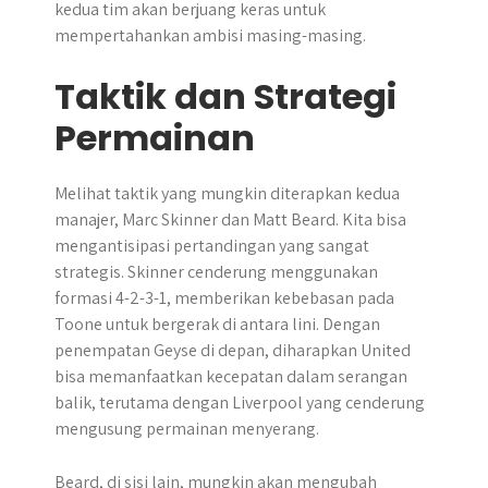
kedua tim akan berjuang keras untuk
mempertahankan ambisi masing-masing.
Taktik dan Strategi
Permainan
Melihat taktik yang mungkin diterapkan kedua
manajer, Marc Skinner dan Matt Beard. Kita bisa
mengantisipasi pertandingan yang sangat
strategis. Skinner cenderung menggunakan
formasi 4-2-3-1, memberikan kebebasan pada
Toone untuk bergerak di antara lini. Dengan
penempatan Geyse di depan, diharapkan United
bisa memanfaatkan kecepatan dalam serangan
balik, terutama dengan Liverpool yang cenderung
mengusung permainan menyerang.
Beard, di sisi lain, mungkin akan mengubah