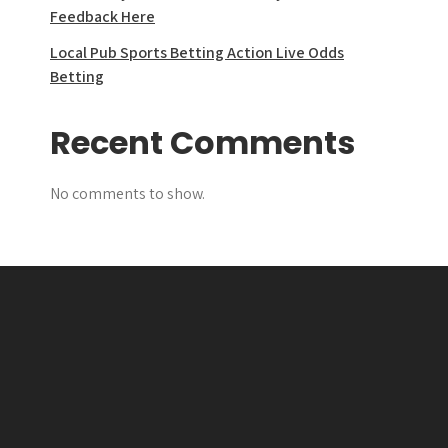
Feedback Here
Local Pub Sports Betting Action Live Odds
Betting
Recent Comments
No comments to show.