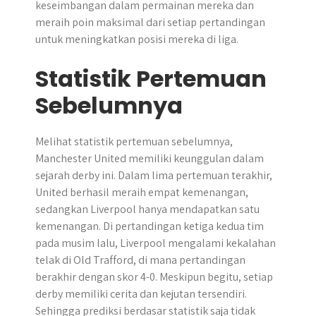
keseimbangan dalam permainan mereka dan
meraih poin maksimal dari setiap pertandingan
untuk meningkatkan posisi mereka di liga.
Statistik Pertemuan
Sebelumnya
Melihat statistik pertemuan sebelumnya,
Manchester United memiliki keunggulan dalam
sejarah derby ini. Dalam lima pertemuan terakhir,
United berhasil meraih empat kemenangan,
sedangkan Liverpool hanya mendapatkan satu
kemenangan. Di pertandingan ketiga kedua tim
pada musim lalu, Liverpool mengalami kekalahan
telak di Old Trafford, di mana pertandingan
berakhir dengan skor 4-0. Meskipun begitu, setiap
derby memiliki cerita dan kejutan tersendiri.
Sehingga prediksi berdasar statistik saja tidak