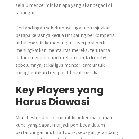
selalu mencerminkan apa yang akan terjadi di
lapangan.
Pertandingan sebelumnya juga menunjukkan
betapa kerasnya kedua tim saling berkompetisi
untuk meraih kemenangan. Liverpool perlu
meningkatkan mentalitas mereka, terutama
dalam menghadapi torehan buruk di derby
sebelumnya, sekaligus mencari cara untuk
menghentikan tren positif rival mereka.
Key Players yang
Harus Diawasi
Manchester United memiliki beberapa pemain
kunci yang dapat menjadi pembeda dalam
pertandingan ini. Ella Toone, sebagai gelandang