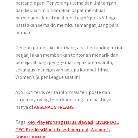
pertandingan. Penyerang utama dan lini tengah
dari kedua tim diharapkan dapat membuat
perbedaan, dan atmosfer di Leigh Sports Village
pasti akan semakin memicu semangat juang para
pemain.
​Dengan potensi kejutan yang ada. Pertandingan ini
berjanji akan memberikan tontonan menarik dan
bersejarah bagi penggemar sepak bola wanita,
sekaligus menegaskan betapa kompetitifnya
Women’s Super League saat ini.​
Ayo ikuti terus cerita informasi terupdate dan
terpercaya yang telah kami rangkum pastinya
hanya di
ARSENAL STREAMS
Tags:
Key Players Yang Harus Diawasi
,
LIVERPOOL
TFC
,
Prediksi Man Utd vs Liverpool
,
Women’s
Super League