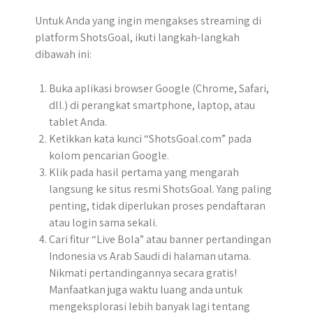
Untuk Anda yang ingin mengakses streaming di
platform ShotsGoal, ikuti langkah-langkah
dibawah ini:
Buka aplikasi browser Google (Chrome, Safari,
dll.) di perangkat smartphone, laptop, atau
tablet Anda.
Ketikkan kata kunci “ShotsGoal.com” pada
kolom pencarian Google.
Klik pada hasil pertama yang mengarah
langsung ke situs resmi ShotsGoal. Yang paling
penting, tidak diperlukan proses pendaftaran
atau login sama sekali.
Cari fitur “Live Bola” atau banner pertandingan
Indonesia vs Arab Saudi di halaman utama.
Nikmati pertandingannya secara gratis!
Manfaatkan juga waktu luang anda untuk
mengeksplorasi lebih banyak lagi tentang