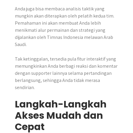
Anda juga bisa membaca analisis taktik yang
mungkin akan diterapkan oleh pelatih kedua tim.
Pemahaman ini akan membuat Anda lebih
menikmati alur permainan dan strategi yang
dijalankan oleh Timnas Indonesia melawan Arab
Saudi.
Tak ketinggalan, tersedia pula fitur interaktif yang
memungkinkan Anda berbagi reaksi dan komentar
dengan supporter lainnya selama pertandingan
berlangsung, sehingga Anda tidak merasa
sendirian.
Langkah-Langkah
Akses Mudah dan
Cepat