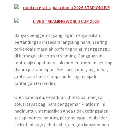
Banyak penggemar yang ingin menyaksikan
pertandingan ini secara langsung namun sering
terkendala masalah buffering yang mengganggu
di berbagai platform streaming. Gangguan ini
tentu saja dapat merusak momen-momen penting
dalam pertandingan. Mencari siaran yang andal,
gratis, dan lancar tanpa buffering menjadi
tantangan tersendiri.
Oleh karena itu, kehadiran ShotsGoal menjadi
solusi tepat bagi para penggemar. Platform ini
hadir untuk memastikan Anda tidak ketinggalan
setiap momen penting pertandingan, mulai dari
kick-off hingga peluit akhir, dengan kenyamanan