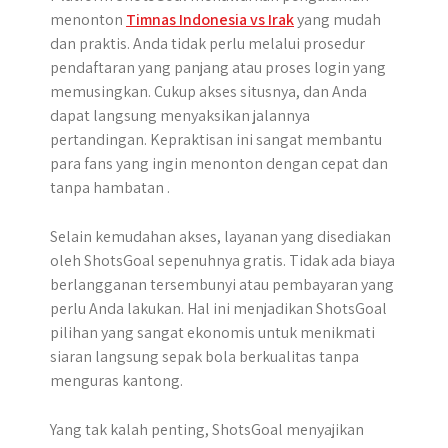
menonton
Timnas Indonesia vs Irak
yang mudah
dan praktis. Anda tidak perlu melalui prosedur
pendaftaran yang panjang atau proses login yang
memusingkan. Cukup akses situsnya, dan Anda
dapat langsung menyaksikan jalannya
pertandingan. Kepraktisan ini sangat membantu
para fans yang ingin menonton dengan cepat dan
tanpa hambatan .
Selain kemudahan akses, layanan yang disediakan
oleh ShotsGoal sepenuhnya gratis. Tidak ada biaya
berlangganan tersembunyi atau pembayaran yang
perlu Anda lakukan. Hal ini menjadikan ShotsGoal
pilihan yang sangat ekonomis untuk menikmati
siaran langsung sepak bola berkualitas tanpa
menguras kantong.
Yang tak kalah penting, ShotsGoal menyajikan