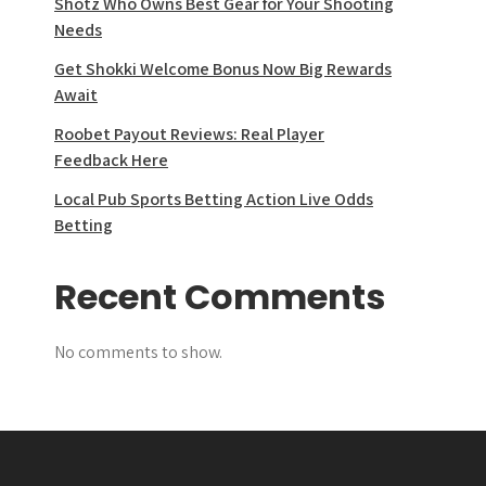
Shotz Who Owns Best Gear for Your Shooting
Needs
Get Shokki Welcome Bonus Now Big Rewards
Await
Roobet Payout Reviews: Real Player
Feedback Here
Local Pub Sports Betting Action Live Odds
Betting
Recent Comments
No comments to show.