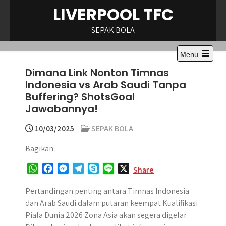
Skip
LIVERPOOL TFC
to
content
SEPAK BOLA
Menu
Open
Dimana Link Nonton Timnas
the
main
Indonesia vs Arab Saudi Tanpa
menu
Buffering? ShotsGoal
Jawabannya!
10/03/2025
SEPAK BOLA
Bagikan
W
F
M
T
S
L
X
Share
h
a
e
e
k
i
a
c
s
l
y
n
Pertandingan penting antara Timnas Indonesia
t
e
s
e
p
e
dan Arab Saudi dalam putaran keempat Kualifikasi
s
b
e
g
e
Piala Dunia 2026 Zona Asia akan segera digelar.
A
o
n
r