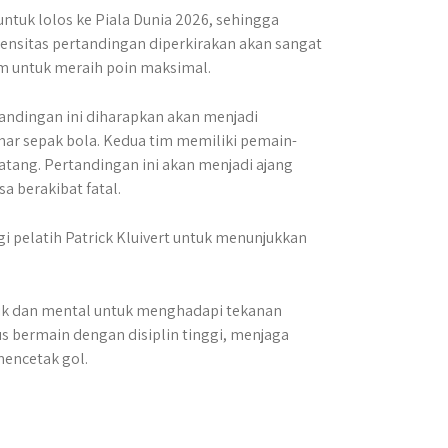
tuk lolos ke Piala Dunia 2026, sehingga
tensitas pertandingan diperkirakan akan sangat
m untuk meraih poin maksimal.
tandingan ini diharapkan akan menjadi
ar sepak bola. Kedua tim memiliki pemain-
tang. Pertandingan ini akan menjadi ajang
a berakibat fatal.
 pelatih Patrick Kluivert untuk menunjukkan
sik dan mental untuk menghadapi tekanan
us bermain dengan disiplin tinggi, menjaga
mencetak gol.