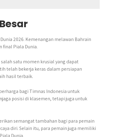
 Besar
la Dunia 2026. Kemenangan melawan Bahrain
final Piala Dunia.
salah satu momen krusial yang dapat
tih telah bekerja keras dalam persiapan
h hasil terbaik.
berharga bagi Timnas Indonesia untuk
aga posisi di klasemen, tetapi juga untuk
erikan semangat tambahan bagi para pemain
ya diri. Selain itu, para pemain juga memiliki
iala Dunia.