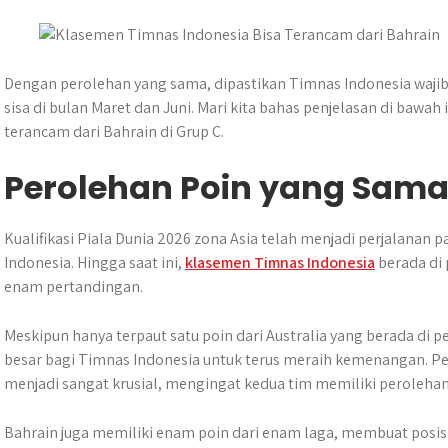
s
b
e
g
e
A
o
n
r
p
o
g
a
p
k
e
m
Dengan perolehan yang sama, dipastikan Timnas Indonesia waji
r
sisa di bulan Maret dan Juni. Mari kita bahas penjelasan di bawa
terancam dari Bahrain di Grup C.
Perolehan Poin yang Sam
Kualifikasi Piala Dunia 2026 zona Asia telah menjadi perjalanan
Indonesia. Hingga saat ini,
klasemen Timnas Indonesia
berada di 
enam pertandingan.
Meskipun hanya terpaut satu poin dari Australia yang berada di p
besar bagi Timnas Indonesia untuk terus meraih kemenangan. 
menjadi sangat krusial, mengingat kedua tim memiliki peroleha
Bahrain juga memiliki enam poin dari enam laga, membuat posisi