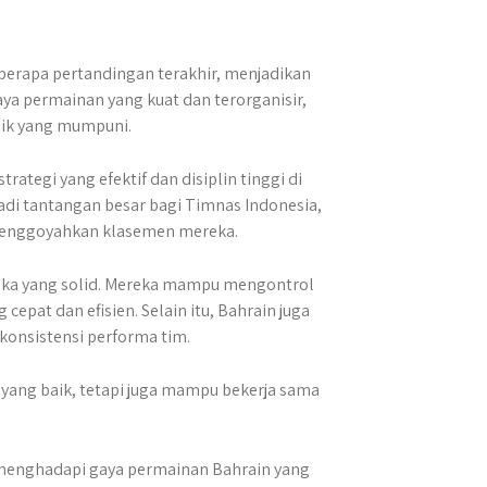
berapa pertandingan terakhir, menjadikan
aya permainan yang kuat dan terorganisir,
sik yang mumpuni.
ategi yang efektif dan disiplin tinggi di
di tantangan besar bagi Timnas Indonesia,
 menggoyahkan klasemen mereka.
reka yang solid. Mereka mampu mengontrol
epat dan efisien. Selain itu, Bahrain juga
nsistensi performa tim.
 yang baik, tetapi juga mampu bekerja sama
 menghadapi gaya permainan Bahrain yang