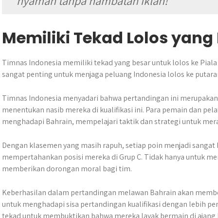
nyaman tanpa hambatan iklan!
Memiliki Tekad Lolos yang
Timnas Indonesia memiliki tekad yang besar untuk lolos ke Pia
sangat penting untuk menjaga peluang Indonesia lolos ke putaran 
Timnas Indonesia menyadari bahwa pertandingan ini merupakan 
menentukan nasib mereka di kualifikasi ini. Para pemain dan pela
menghadapi Bahrain, mempelajari taktik dan strategi untuk merai
Dengan klasemen yang masih rapuh, setiap poin menjadi sangat 
mempertahankan posisi mereka di Grup C. Tidak hanya untuk menj
memberikan dorongan moral bagi tim.
Keberhasilan dalam pertandingan melawan Bahrain akan memb
untuk menghadapi sisa pertandingan kualifikasi dengan lebih perca
tekad untuk membuktikan bahwa mereka layak bermain di ajang P