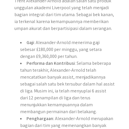
Trent Alexander-Arnold adalah salah satu produk
unggulan akademi Liverpool yang telah menjadi
bagian integral dari tim utama. Sebagai bek kanan,
ia terkenal karena kemampuannya memberikan
umpan akurat dan berpartisipasi dalam serangan.
Gaji
: Alexander-Arnold menerima gaji
sebesar £180,000 per minggu, yang setara
dengan £9,360,000 per tahun.
Performa dan Kontribusi
: Selama beberapa
tahun terakhir, Alexander-Arnold telah
mencatatkan banyak assist, menjadikannya
sebagai salah satu bek tersubur dalam hal assist
di liga. Musim ini, ia telah menyuplai 6 assist
dari 12 penampilan di liga dan terus
menunjukkan kemampuannya dalam
membangun permainan dari belakang.
Penghargaan
: Alexander-Arnold merupakan
bagian dari tim yang memenangkan banyak