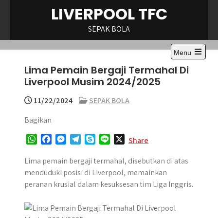
Skip
LIVERPOOL TFC
to
content
SEPAK BOLA
Menu
Open
Lima Pemain Bergaji Termahal Di
the
main
Liverpool Musim 2024/2025
menu
11/22/2024
SEPAK BOLA
Bagikan
W
F
M
T
S
L
X
Share
h
a
e
e
k
i
a
c
s
l
y
n
​Lima pemain bergaji termahal, disebutkan di atas
t
e
s
e
p
e
menduduki posisi di Liverpool, memainkan
s
b
e
g
e
peranan krusial dalam kesuksesan tim Liga Inggris.
A
o
n
r
p
o
g
a
p
k
e
m