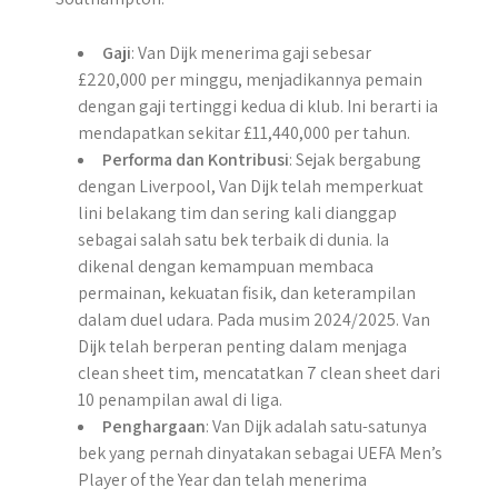
Gaji
: Van Dijk menerima gaji sebesar
£220,000 per minggu, menjadikannya pemain
dengan gaji tertinggi kedua di klub. Ini berarti ia
mendapatkan sekitar £11,440,000 per tahun.
Performa dan Kontribusi
: Sejak bergabung
dengan Liverpool, Van Dijk telah memperkuat
lini belakang tim dan sering kali dianggap
sebagai salah satu bek terbaik di dunia. Ia
dikenal dengan kemampuan membaca
permainan, kekuatan fisik, dan keterampilan
dalam duel udara. Pada musim 2024/2025. Van
Dijk telah berperan penting dalam menjaga
clean sheet tim, mencatatkan 7 clean sheet dari
10 penampilan awal di liga.
Penghargaan
: Van Dijk adalah satu-satunya
bek yang pernah dinyatakan sebagai UEFA Men’s
Player of the Year dan telah menerima