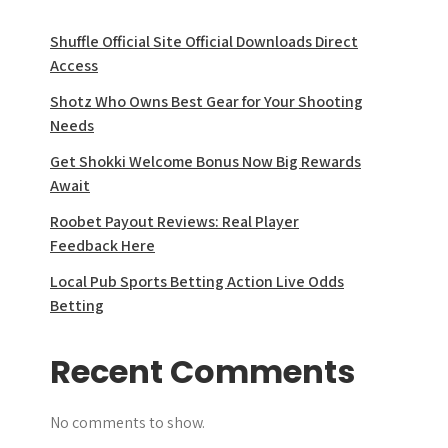
Shuffle Official Site Official Downloads Direct
Access
Shotz Who Owns Best Gear for Your Shooting
Needs
Get Shokki Welcome Bonus Now Big Rewards
Await
Roobet Payout Reviews: Real Player
Feedback Here
Local Pub Sports Betting Action Live Odds
Betting
Recent Comments
No comments to show.