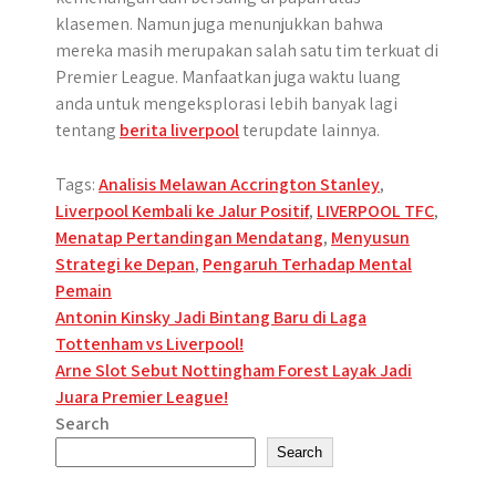
klasemen. Namun juga menunjukkan bahwa
mereka masih merupakan salah satu tim terkuat di
Premier League. Manfaatkan juga waktu luang
anda untuk mengeksplorasi lebih banyak lagi
tentang
berita liverpool
terupdate lainnya.
Tags:
Analisis Melawan Accrington Stanley
,
Liverpool Kembali ke Jalur Positif
,
LIVERPOOL TFC
,
Menatap Pertandingan Mendatang
,
Menyusun
Strategi ke Depan
,
Pengaruh Terhadap Mental
Pemain
Post
Antonin Kinsky Jadi Bintang Baru di Laga
Tottenham vs Liverpool!
navigation
Arne Slot Sebut Nottingham Forest Layak Jadi
Juara Premier League!
Search
Search