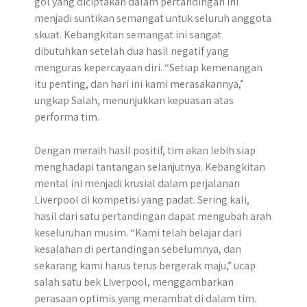
gol yang diciptakan dalam pertandingan ini
menjadi suntikan semangat untuk seluruh anggota
skuat. Kebangkitan semangat ini sangat
dibutuhkan setelah dua hasil negatif yang
menguras kepercayaan diri. “Setiap kemenangan
itu penting, dan hari ini kami merasakannya,”
ungkap Salah, menunjukkan kepuasan atas
performa tim.
Dengan meraih hasil positif, tim akan lebih siap
menghadapi tantangan selanjutnya. Kebangkitan
mental ini menjadi krusial dalam perjalanan
Liverpool di kompetisi yang padat. Sering kali,
hasil dari satu pertandingan dapat mengubah arah
keseluruhan musim. “Kami telah belajar dari
kesalahan di pertandingan sebelumnya, dan
sekarang kami harus terus bergerak maju,” ucap
salah satu bek Liverpool, menggambarkan
perasaan optimis yang merambat di dalam tim.