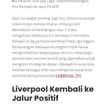
p
k
e
m
r
Hasil ini sangat penting bagi tim, terutama setelah
sebelumnya mereka ditahan imbang oleh
Manchester United dengan skor 2-2 dan
mengalami kekalahan 0-1 melawan Tottenham
Hotspur di leg pertama semifinal Piala Liga Inggris.
Kemenangan melawan Accrington tidak hanya
mengembalikan kepercayaan diri tim, tetapi juga
memberikan momen positif yang diperlukan untuk
mengatur strategi ke depan. Dibawah ini anda bisa
melihat berbagai informasi mengenai sepak bola
menarik lainnya hanya klik
LIVERPOOL TFC
.
Liverpool Kembali ke
Jalur Positif