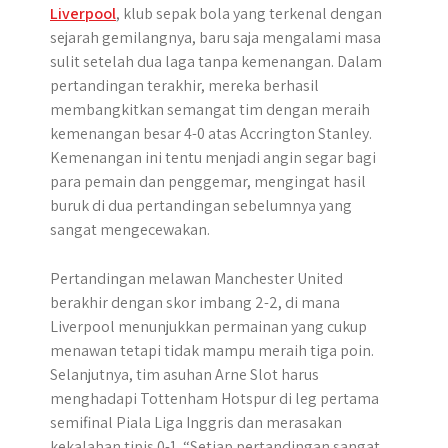
Liverpool
, klub sepak bola yang terkenal dengan
sejarah gemilangnya, baru saja mengalami masa
sulit setelah dua laga tanpa kemenangan. Dalam
pertandingan terakhir, mereka berhasil
membangkitkan semangat tim dengan meraih
kemenangan besar 4-0 atas Accrington Stanley.
Kemenangan ini tentu menjadi angin segar bagi
para pemain dan penggemar, mengingat hasil
buruk di dua pertandingan sebelumnya yang
sangat mengecewakan.
Pertandingan melawan Manchester United
berakhir dengan skor imbang 2-2, di mana
Liverpool menunjukkan permainan yang cukup
menawan tetapi tidak mampu meraih tiga poin.
Selanjutnya, tim asuhan Arne Slot harus
menghadapi Tottenham Hotspur di leg pertama
semifinal Piala Liga Inggris dan merasakan
kekalahan tipis 0-1. “Setiap pertandingan sangat