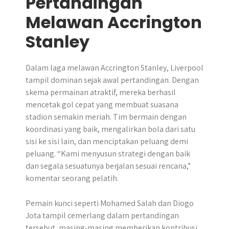
Pertandingan
Melawan Accrington
Stanley
Dalam laga melawan Accrington Stanley, Liverpool
tampil dominan sejak awal pertandingan. Dengan
skema permainan atraktif, mereka berhasil
mencetak gol cepat yang membuat suasana
stadion semakin meriah. Tim bermain dengan
koordinasi yang baik, mengalirkan bola dari satu
sisi ke sisi lain, dan menciptakan peluang demi
peluang. “Kami menyusun strategi dengan baik
dan segala sesuatunya berjalan sesuai rencana,”
komentar seorang pelatih.
Pemain kunci seperti Mohamed Salah dan Diogo
Jota tampil cemerlang dalam pertandingan
tersebut, masing-masing memberikan kontribusi