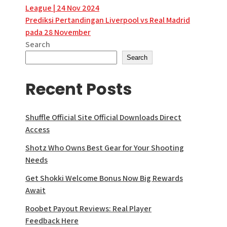
League | 24 Nov 2024
navigation
Prediksi Pertandingan Liverpool vs Real Madrid
pada 28 November
Search
Search
Recent Posts
Shuffle Official Site Official Downloads Direct
Access
Shotz Who Owns Best Gear for Your Shooting
Needs
Get Shokki Welcome Bonus Now Big Rewards
Await
Roobet Payout Reviews: Real Player
Feedback Here