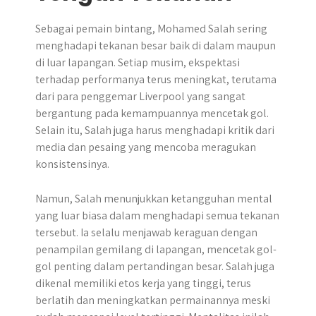
Sebagai pemain bintang, Mohamed Salah sering
menghadapi tekanan besar baik di dalam maupun
di luar lapangan. Setiap musim, ekspektasi
terhadap performanya terus meningkat, terutama
dari para penggemar Liverpool yang sangat
bergantung pada kemampuannya mencetak gol.
Selain itu, Salah juga harus menghadapi kritik dari
media dan pesaing yang mencoba meragukan
konsistensinya.
Namun, Salah menunjukkan ketangguhan mental
yang luar biasa dalam menghadapi semua tekanan
tersebut. Ia selalu menjawab keraguan dengan
penampilan gemilang di lapangan, mencetak gol-
gol penting dalam pertandingan besar. Salah juga
dikenal memiliki etos kerja yang tinggi, terus
berlatih dan meningkatkan permainannya meski