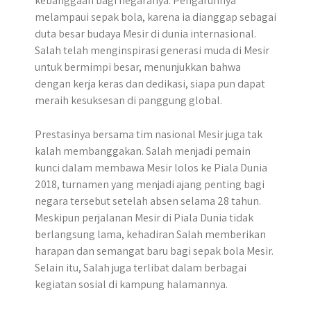
kebanggaan bagi negaranya. Pengaruhnya
melampaui sepak bola, karena ia dianggap sebagai
duta besar budaya Mesir di dunia internasional.
Salah telah menginspirasi generasi muda di Mesir
untuk bermimpi besar, menunjukkan bahwa
dengan kerja keras dan dedikasi, siapa pun dapat
meraih kesuksesan di panggung global.
Prestasinya bersama tim nasional Mesir juga tak
kalah membanggakan. Salah menjadi pemain
kunci dalam membawa Mesir lolos ke Piala Dunia
2018, turnamen yang menjadi ajang penting bagi
negara tersebut setelah absen selama 28 tahun.
Meskipun perjalanan Mesir di Piala Dunia tidak
berlangsung lama, kehadiran Salah memberikan
harapan dan semangat baru bagi sepak bola Mesir.
Selain itu, Salah juga terlibat dalam berbagai
kegiatan sosial di kampung halamannya.