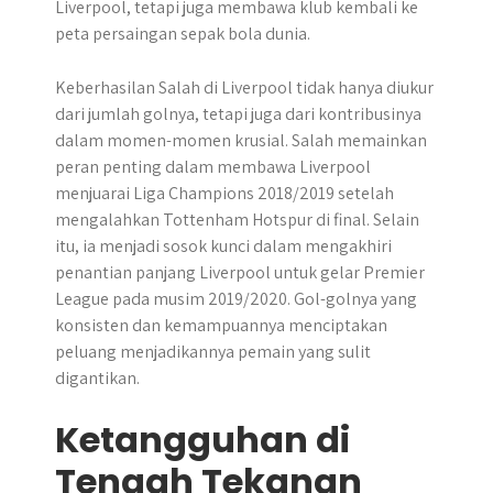
Liverpool, tetapi juga membawa klub kembali ke
peta persaingan sepak bola dunia.
Keberhasilan Salah di Liverpool tidak hanya diukur
dari jumlah golnya, tetapi juga dari kontribusinya
dalam momen-momen krusial. Salah memainkan
peran penting dalam membawa Liverpool
menjuarai Liga Champions 2018/2019 setelah
mengalahkan Tottenham Hotspur di final. Selain
itu, ia menjadi sosok kunci dalam mengakhiri
penantian panjang Liverpool untuk gelar Premier
League pada musim 2019/2020. Gol-golnya yang
konsisten dan kemampuannya menciptakan
peluang menjadikannya pemain yang sulit
digantikan.
Ketangguhan di
Tengah Tekanan