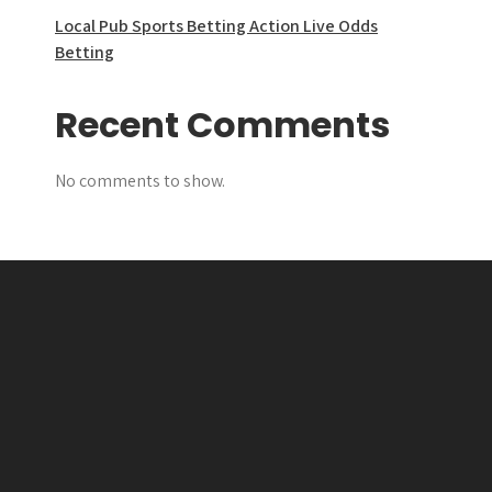
Local Pub Sports Betting Action Live Odds
Betting
Recent Comments
No comments to show.