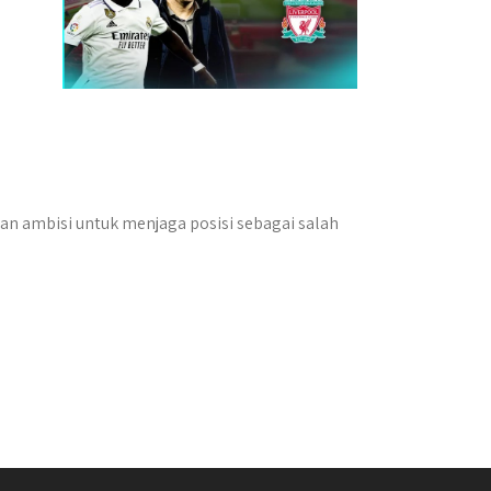
n ambisi untuk menjaga posisi sebagai salah