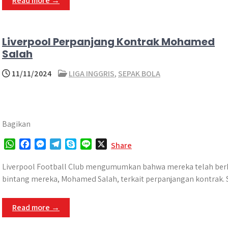
Read more →
p
o
g
a
p
k
e
m
r
Liverpool Perpanjang Kontrak Mohamed
Salah
11/11/2024
LIGA INGGRIS
,
SEPAK BOLA
Bagikan
W
F
M
T
S
L
X
Share
h
a
e
e
k
i
a
c
s
l
y
n
Liverpool Football Club mengumumkan bahwa mereka telah ber
t
e
s
e
p
e
bintang mereka, Mohamed Salah, terkait perpanjangan kontrak. 
s
b
e
g
e
A
o
n
r
Read more →
p
o
g
a
p
k
e
m