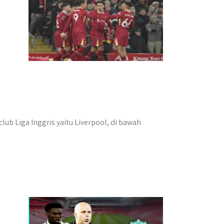
ub Liga Inggris yaitu Liverpool, di bawah