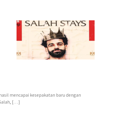
hasil mencapai kesepakatan baru dengan
Salah, […]