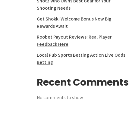
Shotz Who Owns Best Gear for Your
Shooting Needs
Get Shokki Welcome Bonus Now Big
Rewards Await
Roobet Payout Reviews: Real Player
Feedback Here
Local Pub Sports Betting Action Live Odds
Betting
Recent Comments
No comments to show.