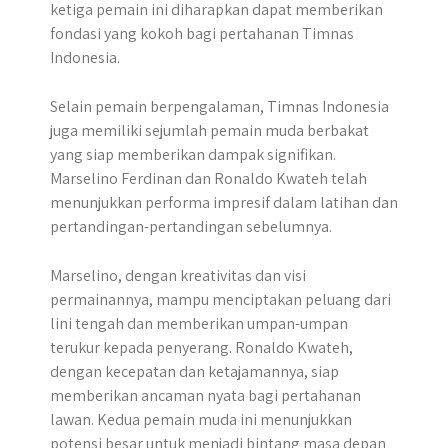
ketiga pemain ini diharapkan dapat memberikan
fondasi yang kokoh bagi pertahanan Timnas
Indonesia.
Selain pemain berpengalaman, Timnas Indonesia
juga memiliki sejumlah pemain muda berbakat
yang siap memberikan dampak signifikan.
Marselino Ferdinan dan Ronaldo Kwateh telah
menunjukkan performa impresif dalam latihan dan
pertandingan-pertandingan sebelumnya.
Marselino, dengan kreativitas dan visi
permainannya, mampu menciptakan peluang dari
lini tengah dan memberikan umpan-umpan
terukur kepada penyerang. Ronaldo Kwateh,
dengan kecepatan dan ketajamannya, siap
memberikan ancaman nyata bagi pertahanan
lawan. Kedua pemain muda ini menunjukkan
potensi besar untuk menjadi bintang masa depan