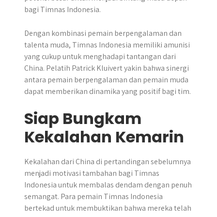
bagi Timnas Indonesia.
Dengan kombinasi pemain berpengalaman dan
talenta muda, Timnas Indonesia memiliki amunisi
yang cukup untuk menghadapi tantangan dari
China. Pelatih Patrick Kluivert yakin bahwa sinergi
antara pemain berpengalaman dan pemain muda
dapat memberikan dinamika yang positif bagi tim.
Siap Bungkam
Kekalahan Kemarin
Kekalahan dari China di pertandingan sebelumnya
menjadi motivasi tambahan bagi Timnas
Indonesia untuk membalas dendam dengan penuh
semangat. Para pemain Timnas Indonesia
bertekad untuk membuktikan bahwa mereka telah