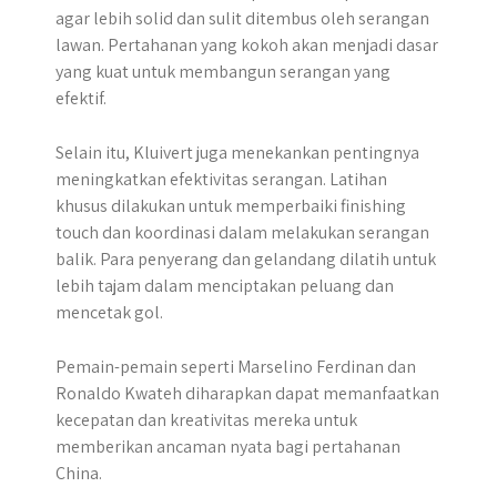
agar lebih solid dan sulit ditembus oleh serangan
lawan. Pertahanan yang kokoh akan menjadi dasar
yang kuat untuk membangun serangan yang
efektif.
Selain itu, Kluivert juga menekankan pentingnya
meningkatkan efektivitas serangan. Latihan
khusus dilakukan untuk memperbaiki finishing
touch dan koordinasi dalam melakukan serangan
balik. Para penyerang dan gelandang dilatih untuk
lebih tajam dalam menciptakan peluang dan
mencetak gol.
Pemain-pemain seperti Marselino Ferdinan dan
Ronaldo Kwateh diharapkan dapat memanfaatkan
kecepatan dan kreativitas mereka untuk
memberikan ancaman nyata bagi pertahanan
China.