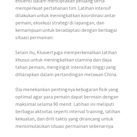
efisiensi dalam menciptakan peluang serta
memperkuat pertahanan tim. Latihan intensif
dilakukan untuk meningkatkan koordinasi antar
pemain, eksekusi strategi di lapangan, dan
kemampuan untuk beradaptasi dengan berbagai
situasi permainan.
Selain itu, Kluivert juga memperkenalkan latihan
khusus untuk meningkatkan stamina dan daya
tahan pemain, mengingat intensitas tinggi yang
diharapkan dalam pertandingan melawan China.
Dia menekankan pentingnya kebugaran fisik yang
optimal agar para pemain dapat bermain dengan
maksimal selama 90 menit. Latihan ini meliputi
berbagai aktivitas seperti interval training, latihan
kekuatan, dan drill taktis yang dirancang untuk
mensimulasikan situasi permainan sebenarnya.