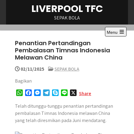
Skip
LIVERPOOL TFC
to
content
SEPAK BOLA
Menu
Open
Penantian Pertandingan
the
main
Pembalasan Timnas Indonesia
menu
Melawan China
02/11/2025
SEPAK BOLA
Bagikan
W
F
M
T
S
L
X
Share
h
a
e
e
k
i
a
c
s
l
y
n
Telah ditunggu-tunggu penantian pertandingan
t
e
s
e
p
e
pembalasan Timnas Indonesia melawan China
s
b
e
g
e
yang telah diresmikan pada Juni mendatang.
A
o
n
r
p
o
g
a