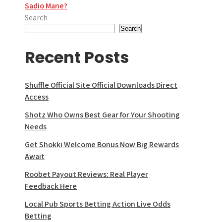
Sadio Mane?
Search
Search
Recent Posts
Shuffle Official Site Official Downloads Direct
Access
Shotz Who Owns Best Gear for Your Shooting
Needs
Get Shokki Welcome Bonus Now Big Rewards
Await
Roobet Payout Reviews: Real Player
Feedback Here
Local Pub Sports Betting Action Live Odds
Betting