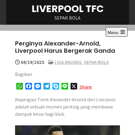
Skip
LIVERPOOL TFC
to
content
SEPAK BOLA
Menu
Open
Perginya Alexander-Arnold,
the
main
Liverpool Harus Bergerak Ganda
menu
04/19/2025
LIGA INGGRIS
,
SEPAK BOLA
Bagikan
W
F
M
T
S
L
X
Share
h
a
e
e
k
i
a
c
s
l
y
n
Kepergian Trent Alexander-Arnold dari Liverpool
t
e
s
e
p
e
adalah sebuah momen penting yang membawa
s
b
e
g
e
dampak besar bagi klub.
A
o
n
r
p
o
g
a
p
k
e
m