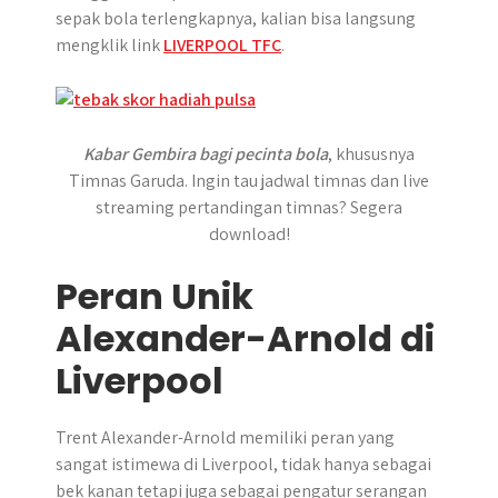
sepak bola terlengkapnya, kalian bisa langsung
mengklik link
LIVERPOOL TFC
.
Kabar Gembira bagi pecinta bola
, khususnya
Timnas Garuda. Ingin tau jadwal timnas dan live
streaming pertandingan timnas? Segera
download!
Peran Unik
Alexander-Arnold di
Liverpool
Trent Alexander-Arnold memiliki peran yang
sangat istimewa di Liverpool, tidak hanya sebagai
bek kanan tetapi juga sebagai pengatur serangan