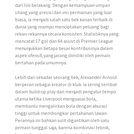
dari lini belakang. Dengan kemampuan umpan
silang yang presisi dan visi permainan yang luar
biasa, ia menjadi salah satu bek kanan terbaik di
dunia yang mampu menciptakan peluang bagi
rekan-rekannya secara konsisten. Statistiknya yang
mencatat 17 gol dan 64 assist di Premier League
menunjukkan betapa besar kontribusinya dalam
aspek ofensif, yang jarang dimiliki oleh pemain
bertahan pada umumnya.
Lebih dari sekadar seorang bek, Alexander-Arnold
berperan sebagai kreator di klub. Ia sering terlibat
dalam build-up play dan menjadi pengatur tempo
utama ketika Liverpool menguasai bola,
membantu mengalirkan bola dengan akurasi
tinggi untuk membongkar pertahanan lawan.
Perannya ini bahkan sulit digantikan oleh satu
pemain tunggal saja, karena kombinasi teknik,