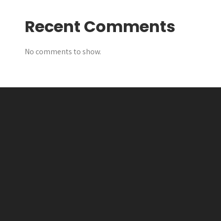
Recent Comments
No comments to show.