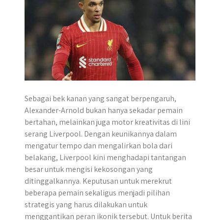
r
Sebagai bek kanan yang sangat berpengaruh,
Alexander-Arnold bukan hanya sekadar pemain
bertahan, melainkan juga motor kreativitas di lini
serang Liverpool. Dengan keunikannya dalam
mengatur tempo dan mengalirkan bola dari
belakang, Liverpool kini menghadapi tantangan
besar untuk mengisi kekosongan yang
ditinggalkannya. Keputusan untuk merekrut
beberapa pemain sekaligus menjadi pilihan
strategis yang harus dilakukan untuk
menggantikan peran ikonik tersebut. Untuk berita