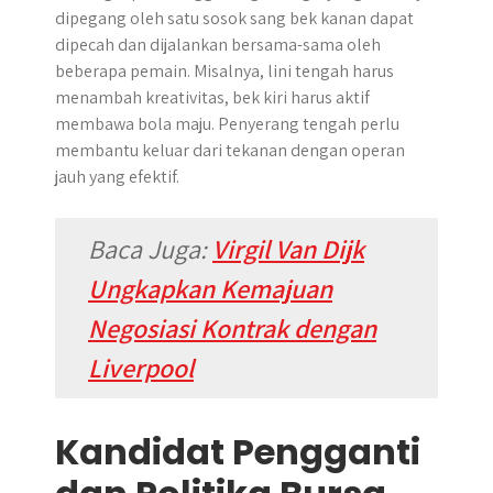
dipegang oleh satu sosok sang bek kanan dapat
dipecah dan dijalankan bersama-sama oleh
beberapa pemain. Misalnya, lini tengah harus
menambah kreativitas, bek kiri harus aktif
membawa bola maju. Penyerang tengah perlu
membantu keluar dari tekanan dengan operan
jauh yang efektif.
Baca Juga:
Virgil Van Dijk
Ungkapkan Kemajuan
Negosiasi Kontrak dengan
Liverpool
Kandidat Pengganti