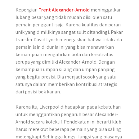
Kepergian
Trent Alexander-Arnold
meninggalkan
lubang besar yang tidak mudah diisi oleh satu
pemain pengganti saja. Karena kualitas dan peran
unik yang dimilikinya sangat sulit ditandingi. Pakar
transfer David Lynch menegaskan bahwa tidak ada
pemain lain di dunia ini yang bisa menawarkan
kemampuan mengalirkan bola dan kreativitas
serupa yang dimiliki Alexander-Arnold. Dengan
kemampuan umpan silang dan umpan panjang
yang begitu presisi. Dia menjadi sosok yang satu-
satunya dalam memberikan kontribusi strategis
dari posisi bek kanan.
Karena itu, Liverpool dihadapkan pada kebutuhan
untuk menggantikan pengaruh besar Alexander-
Arnold secara kolektif. Pendekatan ini berarti klub
harus merekrut beberapa pemain yang bisa saling
melengkapi. Sehingga fungsi-fungsi yang biasanya