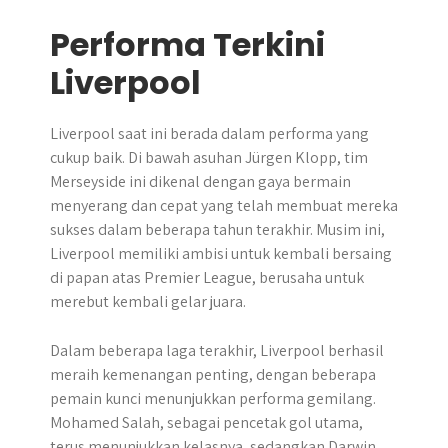
Performa Terkini
Liverpool
Liverpool saat ini berada dalam performa yang
cukup baik. Di bawah asuhan Jürgen Klopp, tim
Merseyside ini dikenal dengan gaya bermain
menyerang dan cepat yang telah membuat mereka
sukses dalam beberapa tahun terakhir. Musim ini,
Liverpool memiliki ambisi untuk kembali bersaing
di papan atas Premier League, berusaha untuk
merebut kembali gelar juara.
Dalam beberapa laga terakhir, Liverpool berhasil
meraih kemenangan penting, dengan beberapa
pemain kunci menunjukkan performa gemilang.
Mohamed Salah, sebagai pencetak gol utama,
terus menunjukkan kelasnya, sedangkan Darwin