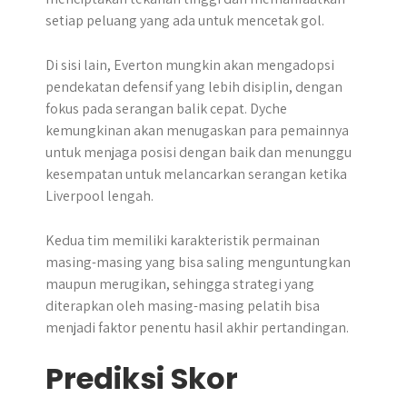
setiap peluang yang ada untuk mencetak gol.
Di sisi lain, Everton mungkin akan mengadopsi
pendekatan defensif yang lebih disiplin, dengan
fokus pada serangan balik cepat. Dyche
kemungkinan akan menugaskan para pemainnya
untuk menjaga posisi dengan baik dan menunggu
kesempatan untuk melancarkan serangan ketika
Liverpool lengah.
Kedua tim memiliki karakteristik permainan
masing-masing yang bisa saling menguntungkan
maupun merugikan, sehingga strategi yang
diterapkan oleh masing-masing pelatih bisa
menjadi faktor penentu hasil akhir pertandingan.
Prediksi Skor