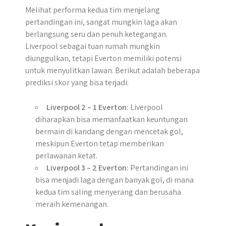
Melihat performa kedua tim menjelang
pertandingan ini, sangat mungkin laga akan
berlangsung seru dan penuh ketegangan.
Liverpool sebagai tuan rumah mungkin
diunggulkan, tetapi Everton memiliki potensi
untuk menyulitkan lawan. Berikut adalah beberapa
prediksi skor yang bisa terjadi:
Liverpool 2 – 1 Everton:
Liverpool
diharapkan bisa memanfaatkan keuntungan
bermain di kandang dengan mencetak gol,
meskipun Everton tetap memberikan
perlawanan ketat.
Liverpool 3 – 2 Everton:
Pertandingan ini
bisa menjadi laga dengan banyak gol, di mana
kedua tim saling menyerang dan berusaha
meraih kemenangan.