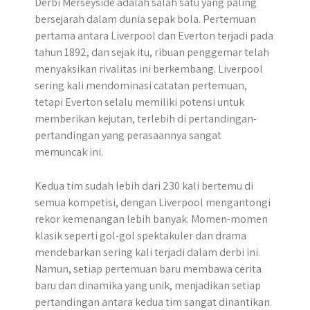
Derbi Merseyside adalah salah satu yang paling
bersejarah dalam dunia sepak bola. Pertemuan
pertama antara Liverpool dan Everton terjadi pada
tahun 1892, dan sejak itu, ribuan penggemar telah
menyaksikan rivalitas ini berkembang. Liverpool
sering kali mendominasi catatan pertemuan,
tetapi Everton selalu memiliki potensi untuk
memberikan kejutan, terlebih di pertandingan-
pertandingan yang perasaannya sangat
memuncak ini.
Kedua tim sudah lebih dari 230 kali bertemu di
semua kompetisi, dengan Liverpool mengantongi
rekor kemenangan lebih banyak. Momen-momen
klasik seperti gol-gol spektakuler dan drama
mendebarkan sering kali terjadi dalam derbi ini.
Namun, setiap pertemuan baru membawa cerita
baru dan dinamika yang unik, menjadikan setiap
pertandingan antara kedua tim sangat dinantikan.