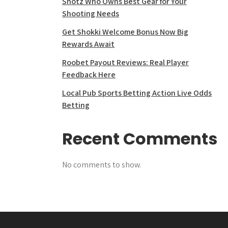
Shotz Who Owns Best Gear for Your
Shooting Needs
Get Shokki Welcome Bonus Now Big
Rewards Await
Roobet Payout Reviews: Real Player
Feedback Here
Local Pub Sports Betting Action Live Odds
Betting
Recent Comments
No comments to show.