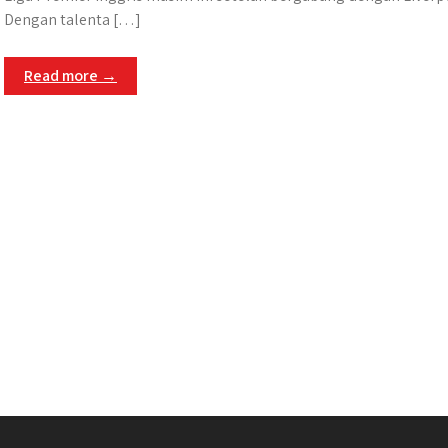
Dengan talenta […]
Read more →