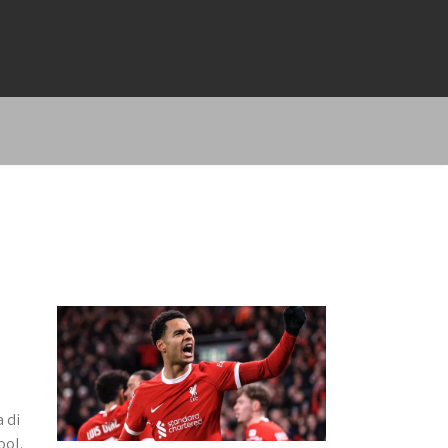
 di
ool.