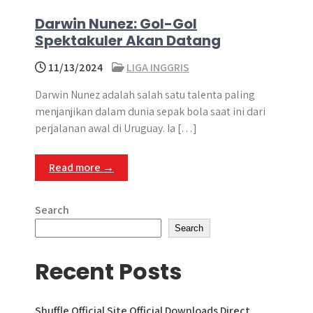
Darwin Nunez: Gol-Gol
Spektakuler Akan Datang
11/13/2024
LIGA INGGRIS
Darwin Nunez adalah salah satu talenta paling
menjanjikan dalam dunia sepak bola saat ini dari
perjalanan awal di Uruguay. Ia […]
Read more →
Search
Search
Recent Posts
Shuffle Official Site Official Downloads Direct