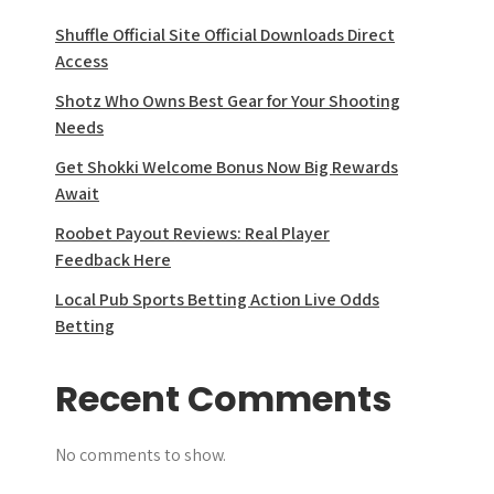
Shuffle Official Site Official Downloads Direct
Access
Shotz Who Owns Best Gear for Your Shooting
Needs
Get Shokki Welcome Bonus Now Big Rewards
Await
Roobet Payout Reviews: Real Player
Feedback Here
Local Pub Sports Betting Action Live Odds
Betting
Recent Comments
No comments to show.