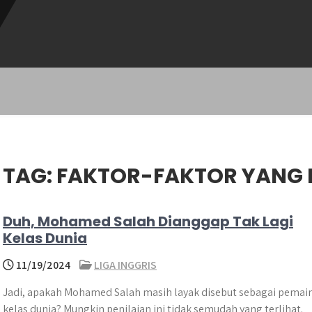
TAG:
FAKTOR-FAKTOR YANG
Duh, Mohamed Salah Dianggap Tak Lagi
Kelas Dunia
11/19/2024
LIGA INGGRIS
Jadi, apakah Mohamed Salah masih layak disebut sebagai pemai
kelas dunia? Mungkin penilaian ini tidak semudah yang terlihat.