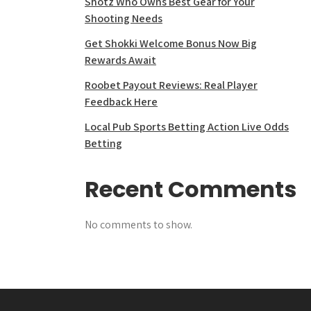
Shotz Who Owns Best Gear for Your
Shooting Needs
Get Shokki Welcome Bonus Now Big
Rewards Await
Roobet Payout Reviews: Real Player
Feedback Here
Local Pub Sports Betting Action Live Odds
Betting
Recent Comments
No comments to show.