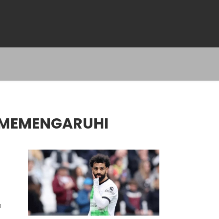
 MEMENGARUHI
n