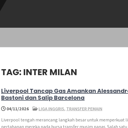
TAG:
INTER MILAN
Liverpool Tancap Gas Amankan Alessandr
Bastoni dan Salip Barcelona
04/11/2026
LIGA INGGRIS
,
TRANSFER PEMAIN
Liverpool tengah merancang langkah besar untuk memperkuat li
pertahanan mereka pada bursa transfer musim panas. Salah satu