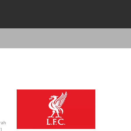
rah
…]