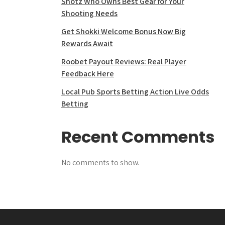
Shotz Who Owns Best Gear for Your
Shooting Needs
Get Shokki Welcome Bonus Now Big
Rewards Await
Roobet Payout Reviews: Real Player
Feedback Here
Local Pub Sports Betting Action Live Odds
Betting
Recent Comments
No comments to show.