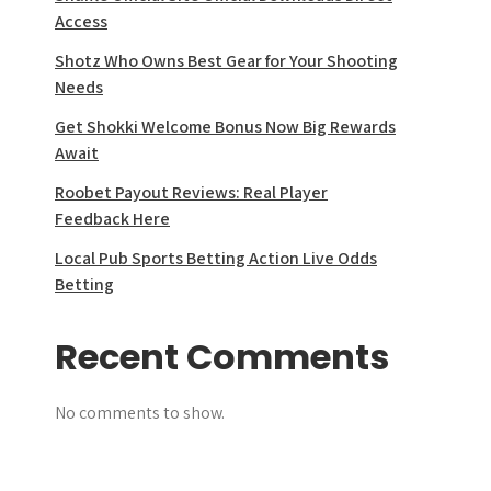
Access
Shotz Who Owns Best Gear for Your Shooting
Needs
Get Shokki Welcome Bonus Now Big Rewards
Await
Roobet Payout Reviews: Real Player
Feedback Here
Local Pub Sports Betting Action Live Odds
Betting
Recent Comments
No comments to show.