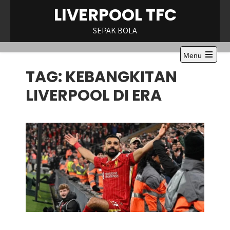
Skip
LIVERPOOL TFC
to
content
SEPAK BOLA
Menu
Open
TAG:
KEBANGKITAN
the
main
menu
LIVERPOOL DI ERA