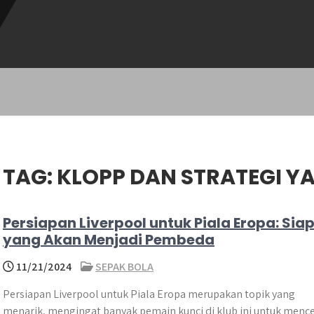
TAG:
KLOPP DAN STRATEGI Y
Persiapan Liverpool untuk Piala Eropa: Sia
yang Akan Menjadi Pembeda
11/21/2024
SEPAK BOLA
Persiapan Liverpool untuk Piala Eropa merupakan topik yang
menarik, mengingat banyak pemain kunci di klub ini untuk menc