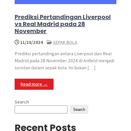
Prediksi Pertandingan Liverpool
vs Real Madrid pada 28
November
11/18/2024
SEPAK BOLA
Prediksi pertandingan antara Liverpool dan Real
Madrid pada 28 November 2024 di Anfield menjadi
sorotan dalam sepak bola. Ini bukan […]
Read more →
Search
Search
Recent Posts