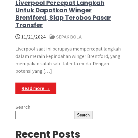
Liverpool Percepat Langkah
Untuk Dapatkan Winger
Brentford, Siap Terobos Pasar
Transfer
11/21/2024
SEPAK BOLA
​Liverpool saat ini berupaya mempercepat langkah
dalam meraih kepindahan winger Brentford, yang
merupakan salah satu talenta muda. Dengan
potensi yang […]
Read more →
Search
Search
Recent Posts