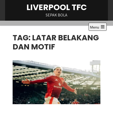
Skip
LIVERPOOL TFC
to
content
SEPAK BOLA
Menu
Open
TAG:
LATAR BELAKANG
the
main
menu
DAN MOTIF