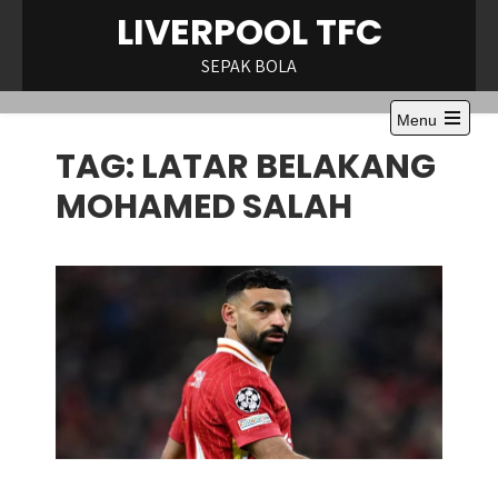
Skip
LIVERPOOL TFC
to
content
SEPAK BOLA
Menu
Open
TAG:
LATAR BELAKANG
the
main
menu
MOHAMED SALAH