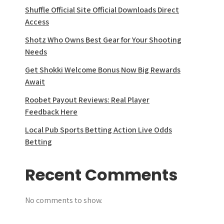
Shuffle Official Site Official Downloads Direct
Access
Shotz Who Owns Best Gear for Your Shooting
Needs
Get Shokki Welcome Bonus Now Big Rewards
Await
Roobet Payout Reviews: Real Player
Feedback Here
Local Pub Sports Betting Action Live Odds
Betting
Recent Comments
No comments to show.