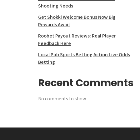
Shooting Needs
Get Shokki Welcome Bonus Now Big
Rewards Await
Roobet Payout Reviews: Real Player
Feedback Here
Local Pub Sports Betting Action Live Odds
Betting
Recent Comments
No comments to show.