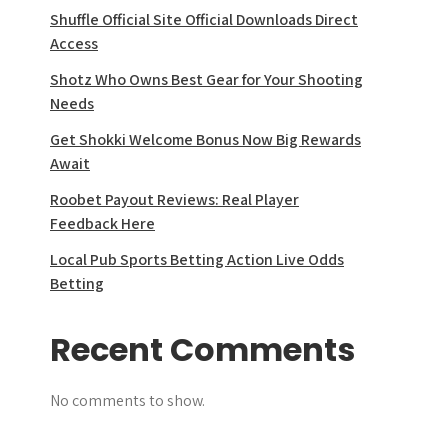
Shuffle Official Site Official Downloads Direct
Access
Shotz Who Owns Best Gear for Your Shooting
Needs
Get Shokki Welcome Bonus Now Big Rewards
Await
Roobet Payout Reviews: Real Player
Feedback Here
Local Pub Sports Betting Action Live Odds
Betting
Recent Comments
No comments to show.