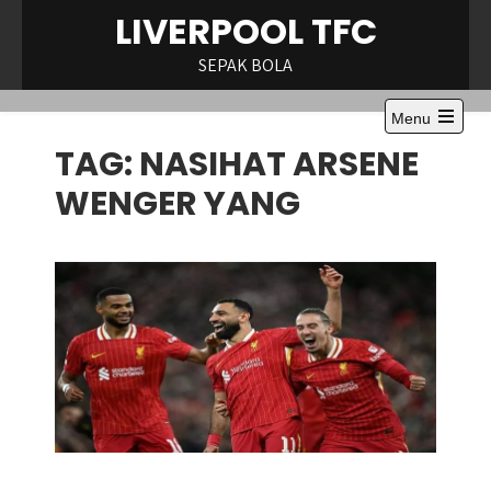
Skip
LIVERPOOL TFC
to
content
SEPAK BOLA
Menu
Open
TAG:
NASIHAT ARSENE
the
main
menu
WENGER YANG