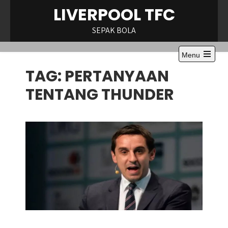
Skip
LIVERPOOL TFC
to
content
SEPAK BOLA
Menu
Open
TAG:
PERTANYAAN
the
main
menu
TENTANG THUNDER