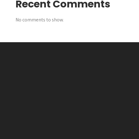
Recent Comments
No comments to show.