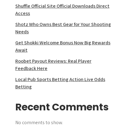
Shuffle Official Site Official Downloads Direct
Access
Shotz Who Owns Best Gear for Your Shooting
Needs
Get Shokki Welcome Bonus Now Big Rewards
Await
Roobet Payout Reviews: Real Player
Feedback Here
Local Pub Sports Betting Action Live Odds
Betting
Recent Comments
No comments to show.