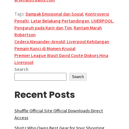
Tags:
Dampak Emosional dan Sosial
,
Kontroversi
Penalti
,
Latar Belakang Pertandingan
,
LIVERPOOL
,
Pengaruh pada Karir dan Tim
,
Rantam Marah
Robertson
Post
Cedera Alexander-Arnold, Liverpool Kehilangan
Pemain Kunci di Momen Krusial
navigation
Premier League Wasit David Coote Diskors Hina
Liverpool
Search
Search
Recent Posts
Shuffle Official Site Official Downloads Direct
Access
Shotz Who Owns Best Gear for Your Shooting