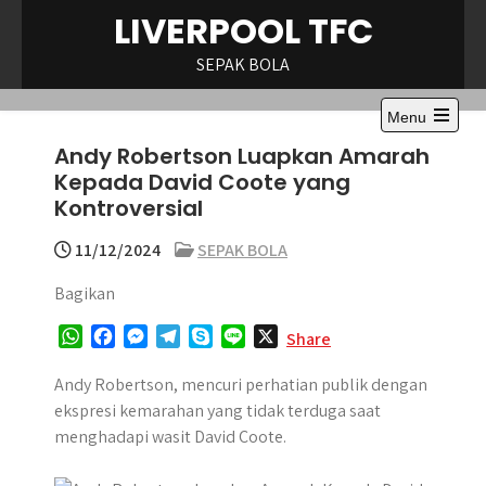
Skip
LIVERPOOL TFC
to
content
SEPAK BOLA
Menu
Open
Andy Robertson Luapkan Amarah
the
main
Kepada David Coote yang
menu
Kontroversial
11/12/2024
SEPAK BOLA
Bagikan
W
F
M
T
S
L
X
Share
h
a
e
e
k
i
a
c
s
l
y
n
Andy Robertson, mencuri perhatian publik dengan
t
e
s
e
p
e
ekspresi kemarahan yang tidak terduga saat
s
b
e
g
e
menghadapi wasit David Coote.
A
o
n
r
p
o
g
a