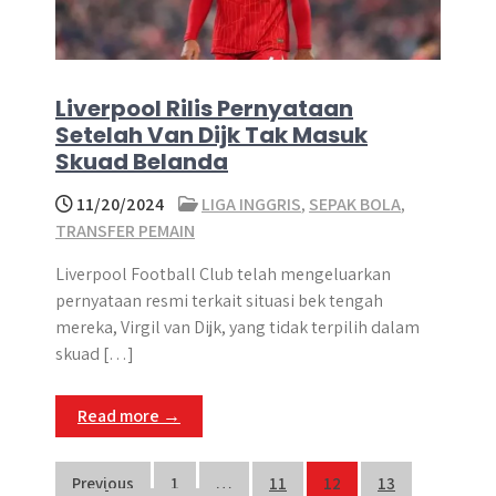
Liverpool Rilis Pernyataan
Setelah Van Dijk Tak Masuk
Skuad Belanda
11/20/2024
LIGA INGGRIS
,
SEPAK BOLA
,
TRANSFER PEMAIN
Liverpool Football Club telah mengeluarkan
pernyataan resmi terkait situasi bek tengah
mereka, Virgil van Dijk, yang tidak terpilih dalam
skuad […]
Read more →
Posts
Previous
1
…
11
12
13