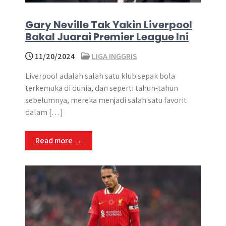
​Gary Neville Tak Yakin Liverpool
Bakal Juarai Premier League Ini
11/20/2024
LIGA INGGRIS
Liverpool adalah salah satu klub sepak bola
terkemuka di dunia, dan seperti tahun-tahun
sebelumnya, mereka menjadi salah satu favorit
dalam […]
Read more →