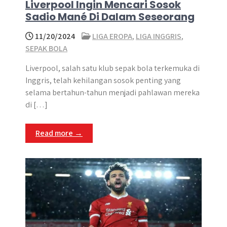
Liverpool Ingin Mencari Sosok
Sadio Mané Di Dalam Seseorang
11/20/2024
LIGA EROPA
,
LIGA INGGRIS
,
SEPAK BOLA
Liverpool, salah satu klub sepak bola terkemuka di
Inggris, telah kehilangan sosok penting yang
selama bertahun-tahun menjadi pahlawan mereka
di […]
Read more →