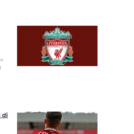
an
g
 di