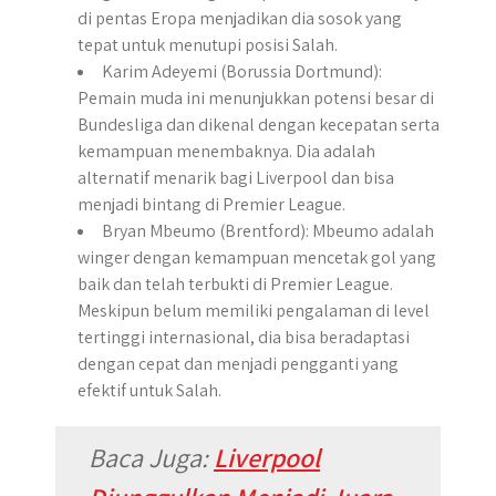
di pentas Eropa menjadikan dia sosok yang
tepat untuk menutupi posisi Salah.
Karim Adeyemi (Borussia Dortmund):
Pemain muda ini menunjukkan potensi besar di
Bundesliga dan dikenal dengan kecepatan serta
kemampuan menembaknya. Dia adalah
alternatif menarik bagi Liverpool dan bisa
menjadi bintang di Premier League.
Bryan Mbeumo (Brentford): Mbeumo adalah
winger dengan kemampuan mencetak gol yang
baik dan telah terbukti di Premier League.
Meskipun belum memiliki pengalaman di level
tertinggi internasional, dia bisa beradaptasi
dengan cepat dan menjadi pengganti yang
efektif untuk Salah.
Baca Juga:
Liverpool