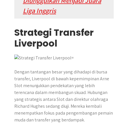
Diunggulkan Menjadi Juara
Liga Inggris
Strategi Transfer
Liverpool
Dengan tantangan besar yang dihadapi di bursa
transfer, Liverpool di bawah kepemimpinan Arne
Slot menunjukkan pendekatan yang lebih
terencana dalam membangun skuad. Hubungan
yang strategis antara Slot dan direktur olahraga
Richard Hughes sedang diuji. Mereka kembali
menempatkan fokus pada pengembangan pemain
muda dan transfer yang berdampak.