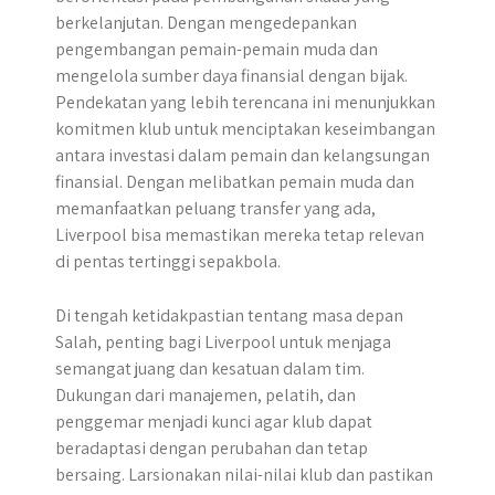
berkelanjutan. Dengan mengedepankan
pengembangan pemain-pemain muda dan
mengelola sumber daya finansial dengan bijak.
Pendekatan yang lebih terencana ini menunjukkan
komitmen klub untuk menciptakan keseimbangan
antara investasi dalam pemain dan kelangsungan
finansial. Dengan melibatkan pemain muda dan
memanfaatkan peluang transfer yang ada,
Liverpool bisa memastikan mereka tetap relevan
di pentas tertinggi sepakbola.
Di tengah ketidakpastian tentang masa depan
Salah, penting bagi Liverpool untuk menjaga
semangat juang dan kesatuan dalam tim.
Dukungan dari manajemen, pelatih, dan
penggemar menjadi kunci agar klub dapat
beradaptasi dengan perubahan dan tetap
bersaing. Larsionakan nilai-nilai klub dan pastikan