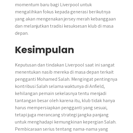
momentum baru bagi Liverpool untuk
mengalihkan fokus kepada generasi berikutnya
yang akan mengenakan jersey merah kebanggaan
dan melanjutkan tradisi kesuksesan klub di masa
depan.
Kesimpulan
​Keputusan dan tindakan Liverpool saat ini sangat
menentukan nasib mereka di masa depan terkait
pengganti Mohamed Salah.​ Mengingat pentingnya
kontribusi Salah selama waktunya di Anfield,
kehilangan pemain sekelasnya tentu menjadi
tantangan besar oleh karena itu, klub tidak hanya
harus mempersiapkan pengganti yang sesuai,
tetapi juga merancang strategi jangka panjang
untuk menghadapi kemungkinan kepergian Salah.
Pembicaraan serius tentang nama-nama yang