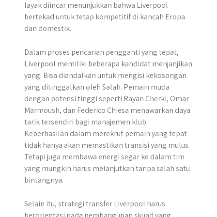
layak diincar menunjukkan bahwa Liverpool
bertekad untuk tetap kompetitif di kancah Eropa
dan domestik.
Dalam proses pencarian pengganti yang tepat,
Liverpool memiliki beberapa kandidat menjanjikan
yang. Bisa diandalkan untuk mengisi kekosongan
yang ditinggalkan oleh Salah. Pemain muda
dengan potensi tinggi seperti Rayan Cherki, Omar
Marmoush, dan Federico Chiesa menawarkan daya
tarik tersendiri bagi manajemen klub.
Keberhasilan dalam merekrut pemain yang tepat
tidak hanya akan memastikan transisi yang mulus.
Tetapi juga membawa energi segar ke dalam tim
yang mungkin harus melanjutkan tanpa salah satu
bintangnya.
Selain itu, strategi transfer Liverpool harus
berorientasi pada pembangunan skuad yang