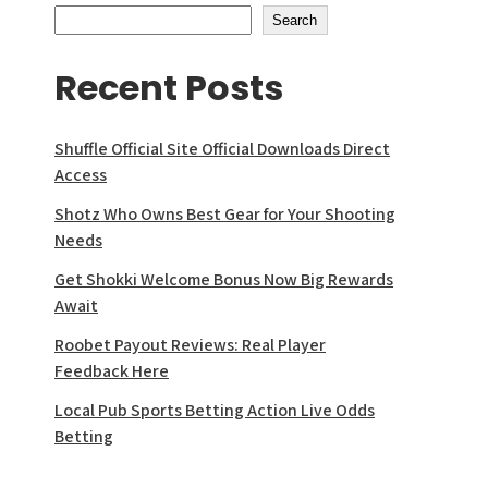
Search
Recent Posts
Shuffle Official Site Official Downloads Direct
Access
Shotz Who Owns Best Gear for Your Shooting
Needs
Get Shokki Welcome Bonus Now Big Rewards
Await
Roobet Payout Reviews: Real Player
Feedback Here
Local Pub Sports Betting Action Live Odds
Betting