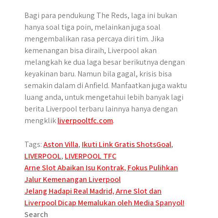
Bagi para pendukung The Reds, laga ini bukan
hanya soal tiga poin, melainkan juga soal
mengembalikan rasa percaya diri tim. Jika
kemenangan bisa diraih, Liverpool akan
melangkah ke dua laga besar berikutnya dengan
keyakinan baru. Namun bila gagal, krisis bisa
semakin dalam di Anfield. Manfaatkan juga waktu
luang anda, untuk mengetahui lebih banyak lagi
berita Liverpool terbaru lainnya hanya dengan
mengklik
liverpooltfc.com
.
Tags:
Aston Villa
,
Ikuti Link Gratis ShotsGoal
,
LIVERPOOL
,
LIVERPOOL TFC
Post
Arne Slot Abaikan Isu Kontrak, Fokus Pulihkan
Jalur Kemenangan Liverpool
navigation
Jelang Hadapi Real Madrid, Arne Slot dan
Liverpool Dicap Memalukan oleh Media Spanyol!
Search