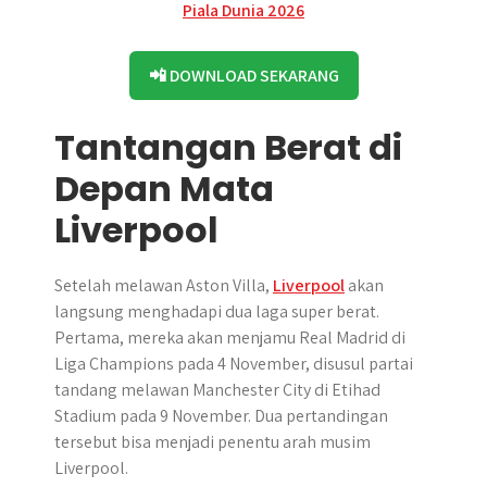
📲 DOWNLOAD SEKARANG
Tantangan Berat di
Depan Mata
Liverpool
Setelah melawan Aston Villa,
Liverpool
akan
langsung menghadapi dua laga super berat.
Pertama, mereka akan menjamu Real Madrid di
Liga Champions pada 4 November, disusul partai
tandang melawan Manchester City di Etihad
Stadium pada 9 November. Dua pertandingan
tersebut bisa menjadi penentu arah musim
Liverpool.