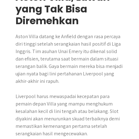
yang Tak Bisa
Diremehkan
Aston Villa datang ke Anfield dengan rasa percaya
diri tinggi setelah serangkaian hasil positif di Liga
Inggris. Tim asuhan Unai Emery itu dikenal solid
dan efisien, terutama saat bermain dalam situasi
serangan balik. Gaya bermain mereka bisa menjadi
ujian nyata bagi lini pertahanan Liverpool yang
akhir-akhir ini rapuh.
Liverpool harus mewaspadai kecepatan para
pemain depan Villa yang mampu menghukum
kesalahan kecil di lini tengah atau belakang. Slot
diyakini akan menurunkan skuad terbaiknya demi
memastikan kemenangan pertama setelah
serangkaian hasil mengecewakan.