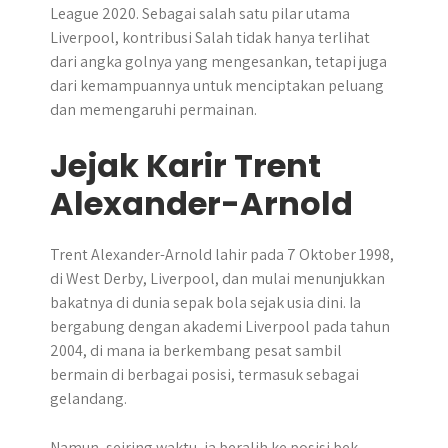
League 2020.​ Sebagai salah satu pilar utama
Liverpool, kontribusi Salah tidak hanya terlihat
dari angka golnya yang mengesankan, tetapi juga
dari kemampuannya untuk menciptakan peluang
dan memengaruhi permainan.
Jejak Karir Trent
Alexander-Arnold
Trent Alexander-Arnold lahir pada 7 Oktober 1998,
di West Derby, Liverpool, dan mulai menunjukkan
bakatnya di dunia sepak bola sejak usia dini. Ia
bergabung dengan akademi Liverpool pada tahun
2004, di mana ia berkembang pesat sambil
bermain di berbagai posisi, termasuk sebagai
gelandang.
Namun, seiring waktu, ia beralih ke posisi bek