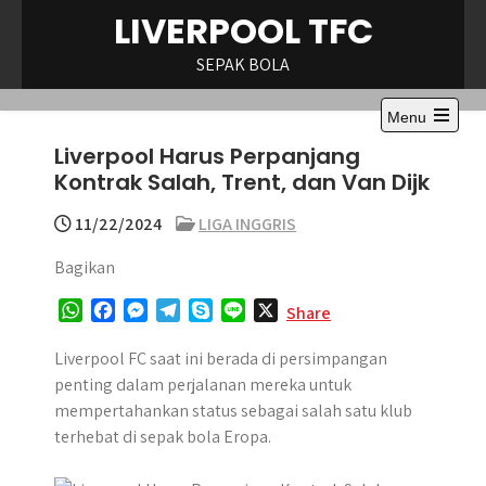
Skip
LIVERPOOL TFC
to
content
SEPAK BOLA
Menu
Open
Liverpool Harus Perpanjang
the
main
Kontrak Salah, Trent, dan Van Dijk
menu
11/22/2024
LIGA INGGRIS
Bagikan
W
F
M
T
S
L
X
Share
h
a
e
e
k
i
a
c
s
l
y
n
Liverpool FC saat ini berada di persimpangan
t
e
s
e
p
e
penting dalam perjalanan mereka untuk
s
b
e
g
e
mempertahankan status sebagai salah satu klub
A
o
n
r
terhebat di sepak bola Eropa.
p
o
g
a
p
k
e
m