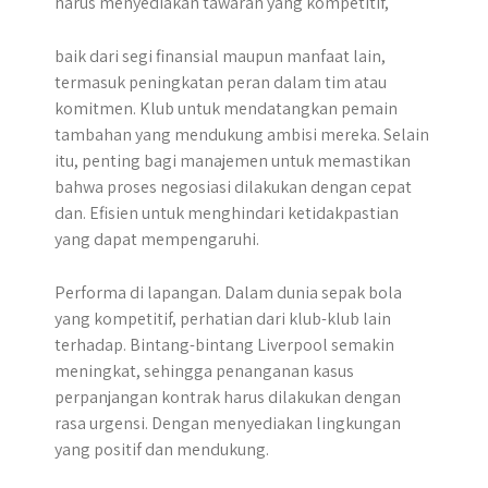
harus menyediakan tawaran yang kompetitif,
baik dari segi finansial maupun manfaat lain,
termasuk peningkatan peran dalam tim atau
komitmen. Klub untuk mendatangkan pemain
tambahan yang mendukung ambisi mereka. Selain
itu, penting bagi manajemen untuk memastikan
bahwa proses negosiasi dilakukan dengan cepat
dan. Efisien untuk menghindari ketidakpastian
yang dapat mempengaruhi.
Performa di lapangan. Dalam dunia sepak bola
yang kompetitif, perhatian dari klub-klub lain
terhadap. Bintang-bintang Liverpool semakin
meningkat, sehingga penanganan kasus
perpanjangan kontrak harus dilakukan dengan
rasa urgensi. Dengan menyediakan lingkungan
yang positif dan mendukung.