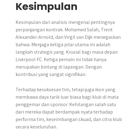
Kesimpulan
​Kesimpulan dari analisis mengenai pentingnya
perpanjangan kontrak. Mohamed Salah, Trent
Alexander-Arnold, dan Virgil van Dijk menegaskan
bahwa. Menjaga ketiga pilar utama ini adalah
langkah strategis yang. Krusial bagi masa depan
Liverpool FC.​ Ketiga pemain ini tidak hanya
merupakan bintang di lapangan. Dengan
kontribusi yang sangat signifikan.
Terhadap kesuksesan tim, tetapi juga ikon yang
membawa daya tarik luar biasa bagi klub di mata
penggemar dan sponsor. Kehilangan salah satu
dari mereka dapat berdampak nyata terhadap
performa tim, keseimbangan skuad, dan citra klub
secara keseluruhan.