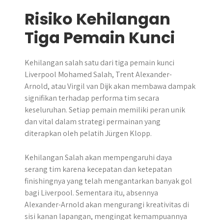
Risiko Kehilangan
Tiga Pemain Kunci
​Kehilangan salah satu dari tiga pemain kunci
Liverpool Mohamed Salah, Trent Alexander-
Arnold, atau Virgil van Dijk akan membawa dampak
signifikan terhadap performa tim secara
keseluruhan.​ Setiap pemain memiliki peran unik
dan vital dalam strategi permainan yang
diterapkan oleh pelatih Jürgen Klopp.
Kehilangan Salah akan mempengaruhi daya
serang tim karena kecepatan dan ketepatan
finishingnya yang telah mengantarkan banyak gol
bagi Liverpool. Sementara itu, absennya
Alexander-Arnold akan mengurangi kreativitas di
sisi kanan lapangan, mengingat kemampuannya