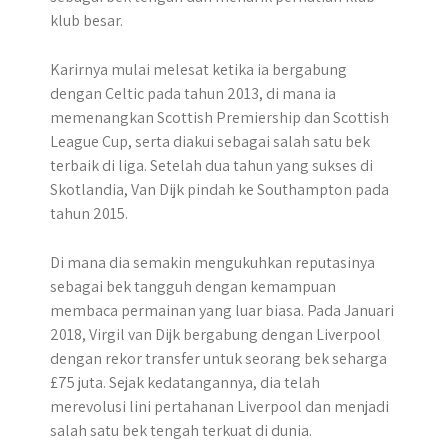
klub besar.
Karirnya mulai melesat ketika ia bergabung
dengan Celtic pada tahun 2013, di mana ia
memenangkan Scottish Premiership dan Scottish
League Cup, serta diakui sebagai salah satu bek
terbaik di liga. Setelah dua tahun yang sukses di
Skotlandia, Van Dijk pindah ke Southampton pada
tahun 2015.
Di mana dia semakin mengukuhkan reputasinya
sebagai bek tangguh dengan kemampuan
membaca permainan yang luar biasa. Pada Januari
2018, Virgil van Dijk bergabung dengan Liverpool
dengan rekor transfer untuk seorang bek seharga
£75 juta. ​Sejak kedatangannya, dia telah
merevolusi lini pertahanan Liverpool dan menjadi
salah satu bek tengah terkuat di dunia.​