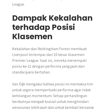
League.
Dampak Kekalahan
terhadap Posisi
Klasemen
Kekalahan dari Nottingham Forest membuat
Liverpool terlempar dari 10 besar klasemen
Premier League. Saat ini, mereka menempati
posisi ke-11 dengan performa yang jauh dari
standar juara bertahan.
Van Dijk mengakui bahwa posisi ini memaksa tim
untuk segera memperbaiki performa agar tidak
kehilangan momentum. Setiap pertandingan
berikutnya menjadi krusial untuk menghindari
penurunan lebih jauh dan untuk kembali bersaing