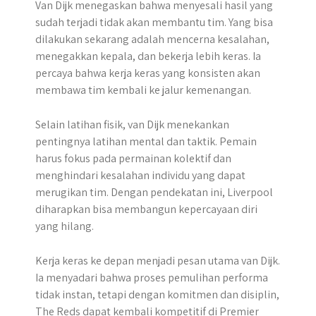
Van Dijk menegaskan bahwa menyesali hasil yang
sudah terjadi tidak akan membantu tim. Yang bisa
dilakukan sekarang adalah mencerna kesalahan,
menegakkan kepala, dan bekerja lebih keras. Ia
percaya bahwa kerja keras yang konsisten akan
membawa tim kembali ke jalur kemenangan.
Selain latihan fisik, van Dijk menekankan
pentingnya latihan mental dan taktik. Pemain
harus fokus pada permainan kolektif dan
menghindari kesalahan individu yang dapat
merugikan tim. Dengan pendekatan ini, Liverpool
diharapkan bisa membangun kepercayaan diri
yang hilang.
Kerja keras ke depan menjadi pesan utama van Dijk.
Ia menyadari bahwa proses pemulihan performa
tidak instan, tetapi dengan komitmen dan disiplin,
The Reds dapat kembali kompetitif di Premier