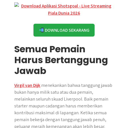
DOWNLOAD SEKARANG
Semua Pemain
Harus Bertanggung
Jawab
Virgil van Dijk
menekankan bahwa tanggung jawab
bukan hanya milik satu atau dua pemain,
melainkan seluruh skuad Liverpool. Baik pemain
starter maupun cadangan harus memberikan
kontribusi maksimal di lapangan. Ketika semua
pemain bekerja dengan tanggung jawab penuh,
peluang meraih kemenangan akan lebih besar.