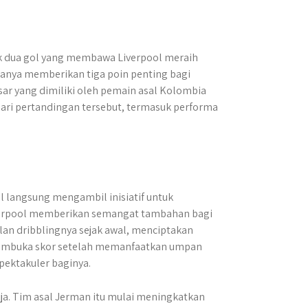
ak dua gol yang membawa Liverpool meraih
anya memberikan tiga poin penting bagi
sar yang dimiliki oleh pemain asal Kolombia
dari pertandingan tersebut, termasuk performa
l langsung mengambil inisiatif untuk
iverpool memberikan semangat tambahan bagi
lan dribblingnya sejak awal, menciptakan
 membuka skor setelah memanfaatkan umpan
pektakuler baginya.
aja. Tim asal Jerman itu mulai meningkatkan