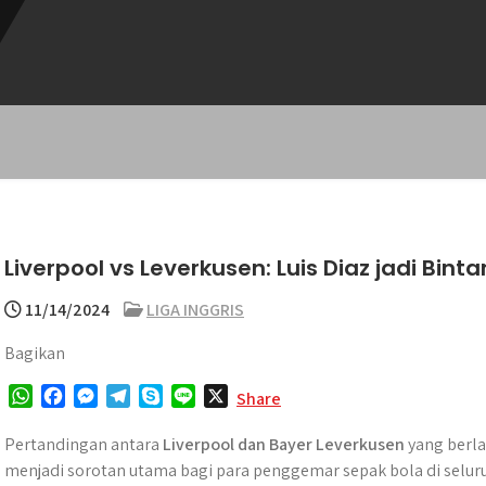
Liverpool vs Leverkusen: Luis Diaz jadi Bin
11/14/2024
LIGA INGGRIS
Bagikan
W
F
M
T
S
L
X
Share
h
a
e
e
k
i
a
c
s
l
y
n
Pertandingan antara
Liverpool dan Bayer Leverkusen
yang berla
t
e
s
e
p
e
menjadi sorotan utama bagi para penggemar sepak bola di seluru