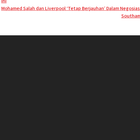
Ini
Post
Mohamed Salah dan Liverpool ‘Tetap Berjauhan’ Dalam Negosias
Southamp
navigation