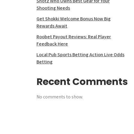
Shotz Who Owns Best Gear for Your
Shooting Needs
Get Shokki Welcome Bonus Now Big
Rewards Await
Roobet Payout Reviews: Real Player
Feedback Here
Local Pub Sports Betting Action Live Odds
Betting
Recent Comments
No comments to show.