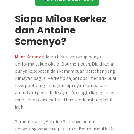
Siapa Milos Kerkez
dan Antoine
Semenyo?
Milos Kerkez
adalah bek sayap yang punya
performa cukup oke di Bournemouth. Dia dikenal
punya kecepatan dan kemampuan bertahan yang
lumayan bagus. Kerkez bisa jadi opsi menarik buat
Liverpool yang mungkin lagi nyari tambahan
amunisi di posisi bek sayap. Apalagi, dia juga masih
muda dan punya potensi buat berkembang lebih
jauh.
Sementara itu, Antoine Semenyo adalah
penyerang yang cukup tajam di Bournemouth. Dia