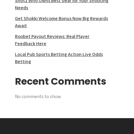
Shotz Who Owns Best Gear for Your Shooting
Needs
Get Shokki Welcome Bonus Now Big Rewards
Await
Roobet Payout Reviews: Real Player
Feedback Here
Local Pub Sports Betting Action Live Odds
Betting
Recent Comments
No comments to show.