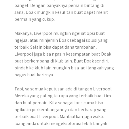
banget. Dengan banyaknya pemain bintang di
sana, Doak mungkin kesulitan buat dapet menit
bermain yang cukup.
Makanya, Liverpool mungkin ngeliat opsi buat
ngejual atau minjemin Doak sebagai solusi yang
terbaik. Selain bisa dapet dana tambahan,
Liverpool juga bisa ngasih kesempatan buat Doak
buat berkembang di klub lain. Buat Doak sendiri,
pindah ke klub lain mungkin bisa jadi langkah yang
bagus buat karirnya.
Tapi, ya semua keputusan ada di tangan Liverpool.
Mereka yang paling tau apa yang terbaik buat tim
dan buat pemain. Kita sebagai fans cuma bisa
ngikutin perkembangannya dan berharap yang
terbaik buat Liverpool. Manfaatkan juga waktu
luang anda untuk mengeksplorasi lebih banyak