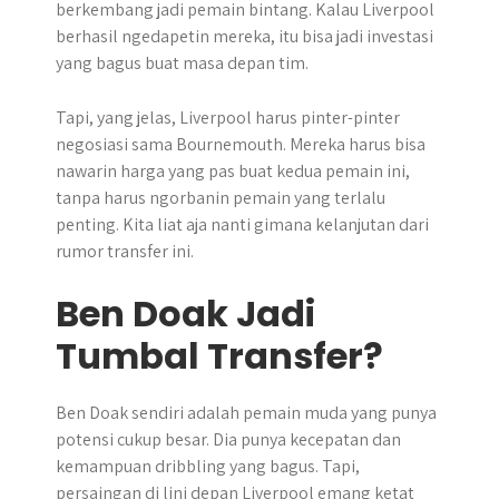
berkembang jadi pemain bintang. Kalau Liverpool
berhasil ngedapetin mereka, itu bisa jadi investasi
yang bagus buat masa depan tim.
Tapi, yang jelas, Liverpool harus pinter-pinter
negosiasi sama Bournemouth. Mereka harus bisa
nawarin harga yang pas buat kedua pemain ini,
tanpa harus ngorbanin pemain yang terlalu
penting. Kita liat aja nanti gimana kelanjutan dari
rumor transfer ini.
Ben Doak Jadi
Tumbal Transfer?
Ben Doak sendiri adalah pemain muda yang punya
potensi cukup besar. Dia punya kecepatan dan
kemampuan dribbling yang bagus. Tapi,
persaingan di lini depan Liverpool emang ketat