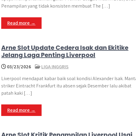
Penampilan yang tidak konsisten membuat The […]
Read more →
Arne Slot Update Cedera Isak dan Ekitike
Jelang Laga Penting Liverpool
03/23/2026
LIGA INGGRIS
Liverpool mendapat kabar baik soal kondisi Alexander Isak. Mant
striker Eintracht Frankfurt itu absen sejak Desember lalu akibat
patah kaki […]
Read more →
Arne Slot Kritik Penampilan Liverpool Usai