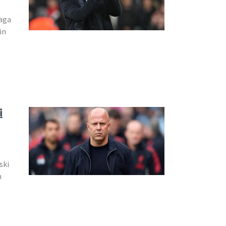
laga
in
i
ski
n