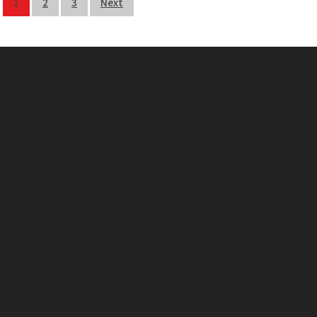
Posts
1
2
3
Next
pagination