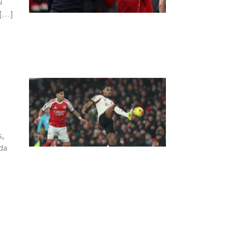
u
 […]
s,
da