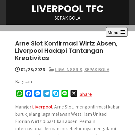
Skip
LIVERPOOL TFC
to
content
SEPAK BOLA
Menu
Arne Slot Konfirmasi Wirtz Absen,
Liverpool Hadapi Tantangan
Kreativitas
02/28/2026
LIGA INGGRIS
,
SEPAK BOLA
Bagikan
W
F
M
T
S
L
X
Share
h
a
e
e
k
i
a
c
s
l
y
n
Manajer
Liverpool
, Arne Slot, mengonfirmasi kabar
t
e
s
e
p
e
buruk jelang laga melawan West Ham United:
s
b
e
g
e
Florian Wirtz dipastikan absen. Pemain
A
o
n
r
internasional Jerman ini sebelumnya mengalami
p
o
g
a