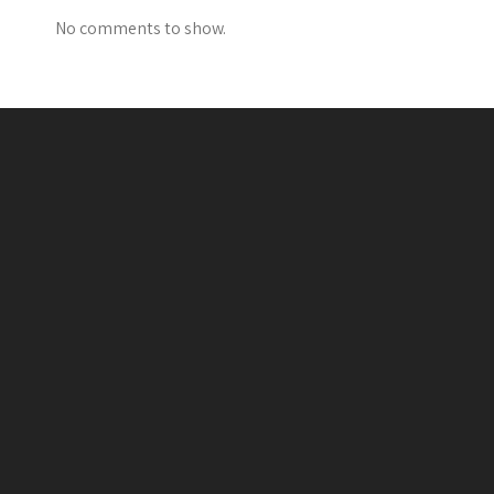
No comments to show.