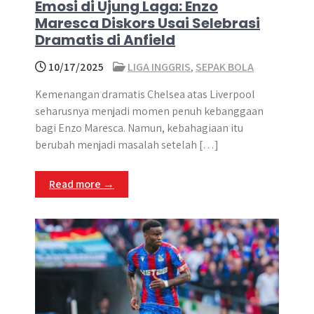
Emosi di Ujung Laga: Enzo
Maresca Diskors Usai Selebrasi
Dramatis di Anfield
10/17/2025
LIGA INGGRIS
,
SEPAK BOLA
Kemenangan dramatis Chelsea atas Liverpool
seharusnya menjadi momen penuh kebanggaan
bagi Enzo Maresca. Namun, kebahagiaan itu
berubah menjadi masalah setelah […]
Read more →